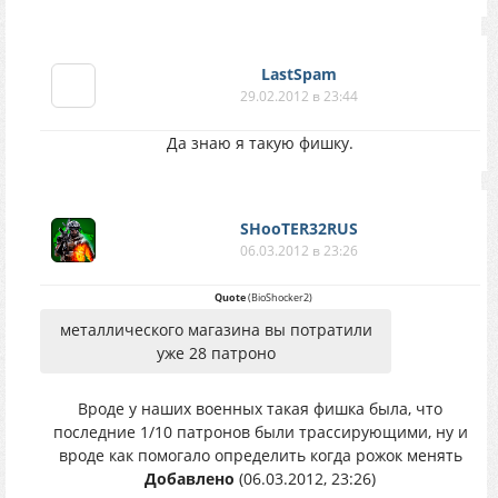
LastSpam
29.02.2012 в 23:44
Да знаю я такую фишку.
SHooTER32RUS
06.03.2012 в 23:26
Quote
(
BioShocker2
)
металлического магазина вы потратили
уже 28 патроно
Вроде у наших военных такая фишка была, что
последние 1/10 патронов были трассирующими, ну и
вроде как помогало определить когда рожок менять
Добавлено
(06.03.2012, 23:26)