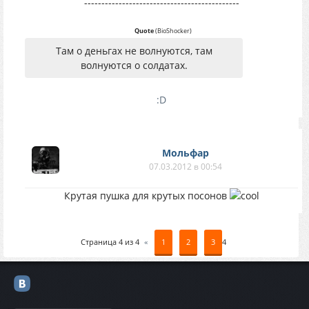
---------------------------------------------
Quote
(
BioShocker
)
Там о деньгах не волнуются, там
волнуются о солдатах.
:D
Мольфар
07.03.2012 в 00:54
Крутая пушка для крутых посонов
Страница
4
из
4
«
1
2
3
4