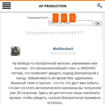
AP PRODUCTION
Страница
4
из
4
«
1
2
3
4
Штурмовая винтовка H&K 417
BioShocker2
29.02.2012 в 23:30
Ну вообще-то прозрачный магазин, уважаемые мои
знатоки - это великолепнейший плюс, и ИМЕННО
потому, что позволяет увидеть подход боеприпасов к
концу. Забывчивость во время боя, адреналин,
бешеный темп и прочее - это то, что даст вам забыть,
что вот из этого металлического магазина вы потратили
уже 28 патронов. Здесь же достаточно лишь наклонить
оружие, чтобы увидеть, сколько боеприпасов примерно
осталось.