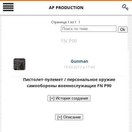
AP PRODUCTION
Страница
1
из
1
1
FN P90
Gunman
16.03.2012 в 17:43
Пистолет-пулемет / персональное оружие
самообороны военнослужащих FN P90