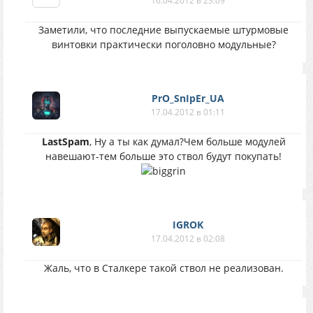
16.04.2012 в 23:09
Заметили, что последние выпускаемые штурмовые
винтовки практически поголовно модульные?
PrO_SnIpEr_UA
17.04.2012 в 01:11
LastSpam
, Ну а ты как думал?Чем больше модулей
навешают-тем больше это ствол будут покупать!
IGROK
17.04.2012 в 02:08
Жаль, что в Сталкере такой ствол не реализован.