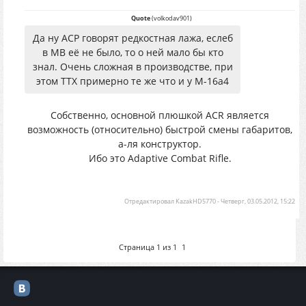
Quote
(
volkodav901
)
Да ну АСР говорят редкостная лажа, еслеб
в МВ её не было, то о ней мало бы кто
знал. Очень сложная в производстве, при
этом ТТХ примерно те же что и у М-16а4
Собственно, основной плюшкой ACR является
возможность (относительно) быстрой смены габаритов,
а-ля конструктор.
Ибо это Adaptive Combat Rifle.
Отредактировал
KazakHD5770
-
Четверг, 03.05.2012, 15:22
Страница
1
из
1
1