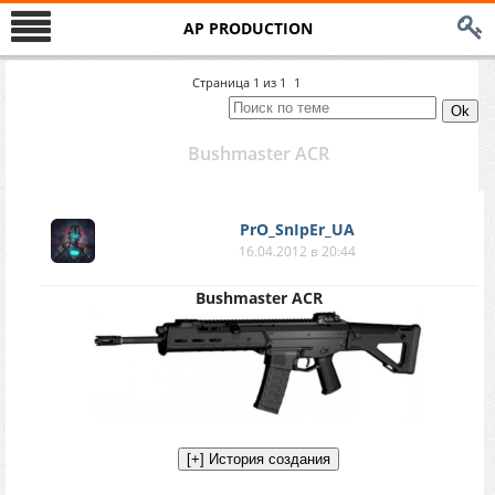
AP PRODUCTION
Страница
1
из
1
1
Bushmaster ACR
PrO_SnIpEr_UA
16.04.2012 в 20:44
Bushmaster ACR