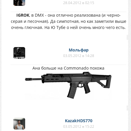
28.04.2012 в 02:15
IGROK
, в DMX - она отлично реализована (и черно-
серая и песочная). Да симпотная, но как заметили выше
очень глючная. На Ю Тубе о ней очень много чего есть.
Мольфар
03.05.2012 в 14:28
Ана больше на Commonado похожа
KazakHD5770
03.05.2012 в 15:22