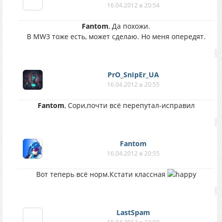
16.04.2012 в 20:54
Fantom
, Да похожи.
В MW3 тоже есть, может сделаю. Но меня опередят.
PrO_SnIpEr_UA
16.04.2012 в 20:55
Fantom
, Сори,почти всё перепутал-исправил
Fantom
16.04.2012 в 20:55
Вот теперь всё норм.Кстати классная
LastSpam