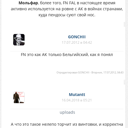
Мольфар
, более того, FN FAL в настоящее время
активно используется на ровне с АК в войнах странами,
куда пендосы суют свой нос.
GONCHII
17.07.2012 в 04:42
FN это как АК только Бельгийский, как я понял
Отредактировал
GONCHII
-
Вторник, 17.07.2012, 04:43
Mutantt
16.04.2018 в 05:21
uploads
А что это такое нелепо торчит из винтовки, и корректна