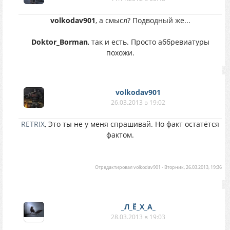
volkodav901
, а смысл? Подводный же...
Doktor_Borman
, так и есть. Просто аббревиатуры
похожи.
volkodav901
26.03.2013 в 19:02
RETRIX
, Это ты не у меня спрашивай. Но факт остатётся
фактом.
Отредактировал
volkodav901
-
Вторник, 26.03.2013, 19:36
_Л_Ё_Х_А_
28.03.2013 в 19:03