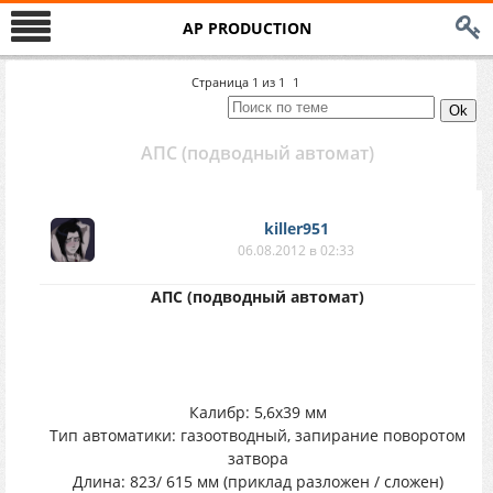
AP PRODUCTION
Страница
1
из
1
1
АПС (подводный автомат)
killer951
06.08.2012 в 02:33
АПС (подводный автомат)
Калибр: 5,6х39 мм
Тип автоматики: газоотводный, запирание поворотом
затвора
Длина: 823/ 615 мм (приклад разложен / сложен)