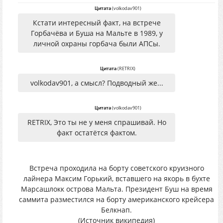
Цитата
(
volkodav901
)
Кстати интересный факт, на встрече
Горбачёва и Буша на Мальте в 1989, у
личной охраны горбача были АПСы.
Цитата
(
RETRIX
)
volkodav901, а смысл? Подводный же...
Цитата
(
volkodav901
)
RETRIX, Это ты не у меня спрашивай. Но
факт остатётся фактом.
Встреча проходила на борту советского круизного
лайнера Максим Горький, вставшего на якорь в бухте
Марсашлокк острова Мальта. Президент Буш на время
саммита разместился на борту американского крейсера
Белкнап.
(Источник википедия)