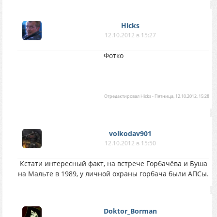
Hicks
12.10.2012 в 15:27
Фотко
Отредактировал
Hicks
-
Пятница, 12.10.2012, 15:28
volkodav901
12.10.2012 в 15:50
Кстати интересный факт, на встрече Горбачёва и Буша
на Мальте в 1989, у личной охраны горбача были АПСы.
Doktor_Borman