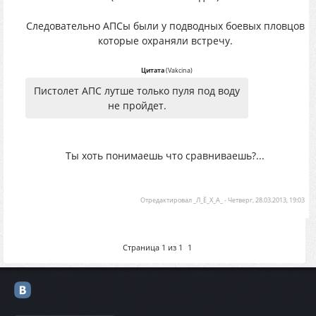
Следовательно АПСы были у подводных боевых пловцов
которые охраняли встречу.
Цитата
(
Vakcina
)
Пистолет АПС лутше только пуля под воду
не пройдет.
Ты хоть понимаешь что сравниваешь?...
Отредактировал
_Л_Ё_Х_А_
-
Четверг, 28.03.2013, 19:03
Страница
1
из
1
1