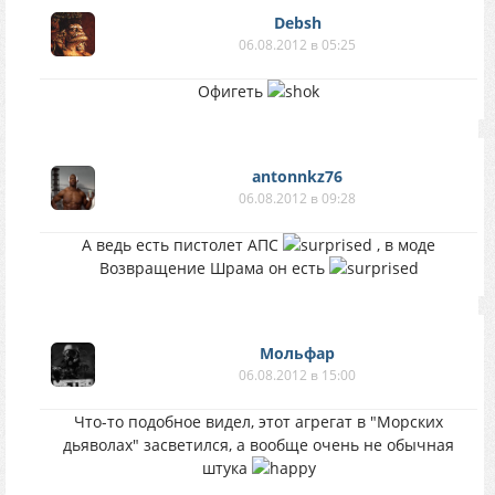
Debsh
06.08.2012 в 05:25
Офигеть
antonnkz76
06.08.2012 в 09:28
А ведь есть пистолет АПС
, в моде
Возвращение Шрама он есть
Мольфар
06.08.2012 в 15:00
Что-то подобное видел, этот агрегат в "Морских
дьяволах" засветился, а вообще очень не обычная
штука