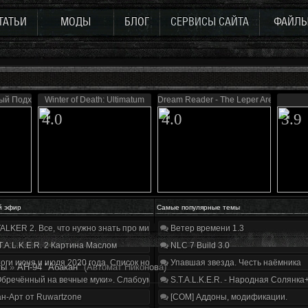
ТАТЬИ
МОДЫ
БЛОГ
СЕРВИСЫ САЙТА
ФАЙЛ
ный Подход
Winter of Death: Ultimatum
Dream Reader - The Leper Area
4.0
4.0
3.9
й эфир
Самые популярные темы
ALKER 2. Все, что нужно знать про мир, геймплей и сюжет | Разбор трейлера
Ветер времени 1.3
T.A.L.K.E.R. 2 Картина Маслом
NLC 7 Build 3.0
оги июня и июля 2020 года. Список нововведений
Упавшая звезда. Честь наёмника
ты
»
АН-94 "Абакан"
(Автомат Никонова)
бречённый на вечные муки». Слабоумие и отвага
S.T.A.L.K.E.R. - Народная Солянка
н-Арт от Ruwartzone
[COM] Аддоны, модификации.