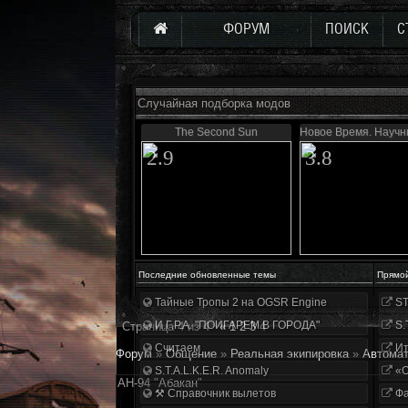
ФОРУМ
ПОИСК
С
Случайная подборка модов
The Second Sun
Новое Время. Науч
2.9
3.8
Последние обновленные темы
Прямо
Тайные Тропы 2 на OGSR Engine
ST
И.Г.Р.А. "ПОИГАРЕМ В ГОРОДА"
S.
Страница
4
из
4
«
1
2
3
4
Считаем
Ит
Форум
»
Общение
»
Реальная экипировка
»
Автома
S.T.A.L.K.E.R. Anomaly
«О
АН-94 "Абакан"
⚒ Справочник вылетов
Фа