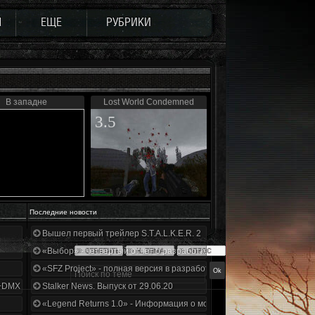
Ы
ЕЩЕ
РУБРИКИ
В западне
Lost World Condemned
3.5
Последние новости
Вышел первый трейлер S.T.A.L.K.E.R. 2
«Выбор» - четвертый отчет о разработке!
«SFZ Project» - полная версия в разработке!
+DMX 1.3.5.ООП.МА.К.
Stalker News. Выпуск от 29.06.20
«Legend Returns 1.0» - Информация о моде за июнь 2020