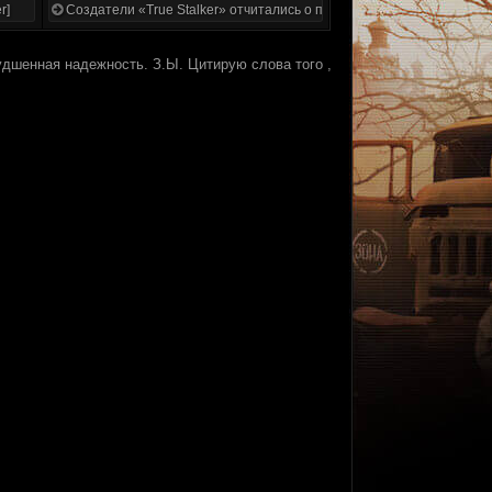
r]
Создатели «True Stalker» отчитались о проделанной работе
худшенная надежность. З.Ы. Цитирую слова того ,