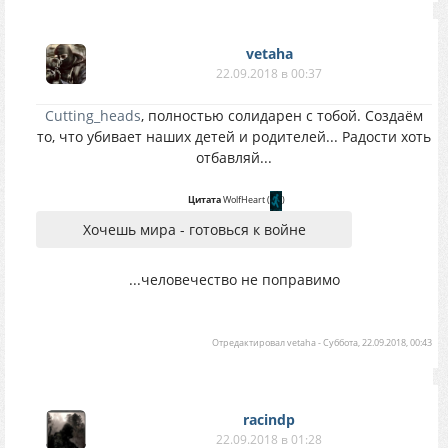
vetaha
22.09.2018 в 00:37
Cutting_heads
, полностью солидарен с тобой. Создаём
то, что убивает наших детей и родителей... Радости хоть
отбавляй...
Цитата
WolfHeart
(
)
Хочешь мира - готовься к войне
...человечество не поправимо
Отредактировал
vetaha
-
Суббота, 22.09.2018, 00:43
racindp
22.09.2018 в 01:28