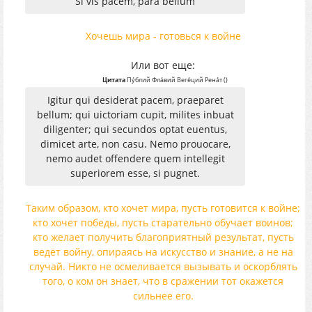
Si vis pacem, para bellum
Хочешь мира - готовься к войне
Или вот еще:
Цитата
Пу́блий Фла́вий Веге́ций Рена́т
(
)
Igitur qui desiderat pacem, praeparet
bellum; qui uictoriam cupit, milites inbuat
diligenter; qui secundos optat euentus,
dimicet arte, non casu. Nemo prouocare,
nemo audet offendere quem intellegit
superiorem esse, si pugnet.
Таким образом, кто хочет мира, пусть готовится к войне;
кто хочет победы, пусть старательно обучает воинов;
кто желает получить благоприятный результат, пусть
ведёт войну, опираясь на искусство и знание, а не на
случай. Никто не осмеливается вызывать и оскорблять
того, о ком он знает, что в сражении тот окажется
сильнее его.