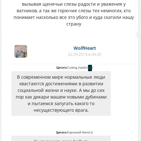
вызывая щенячьи слезы радости и уважения у
ватников, а так же горючие слезы тех немногих, кто
понимает насколько все это убого и куда скатили нашу
страну
WolfHeart
22.09.2018 в 00:30
Цитата
Cutting_heads
(
)
В современном мире нормальные люди
хвастаются достижениями в развитии
социальной жизни и науке. А мы до сих
пор как дикари машем новыми дубинами
и пытаемся запугать какого то
несуществующего врага,
Цитата
Корнелий Непот
(
)