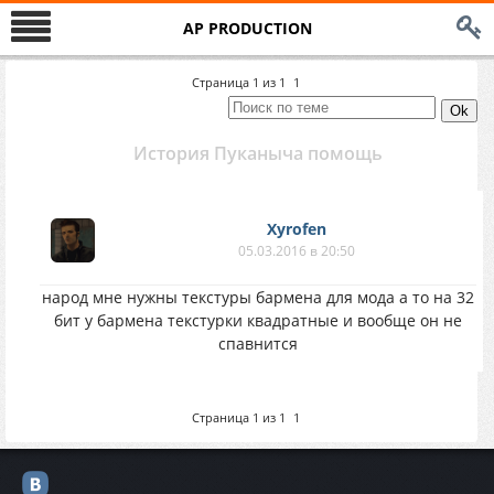
AP PRODUCTION
Страница
1
из
1
1
История Пуканыча помощь
Xyrofen
05.03.2016 в 20:50
народ мне нужны текстуры бармена для мода а то на 32
бит у бармена текстурки квадратные и вообще он не
спавнится
Страница
1
из
1
1