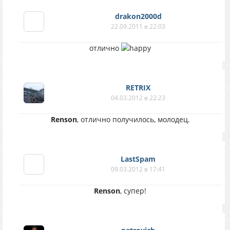
drakon2000d
22.09.2011 в 22:03
отлично
RETRIX
04.03.2012 в 22:23
Renson
, отлично получилось, молодец.
LastSpam
09.03.2012 в 17:41
Renson
, супер!