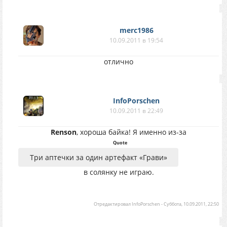
merc1986
10.09.2011 в 19:54
отлично
InfoPorschen
10.09.2011 в 22:49
Renson
, хороша байка! Я именно из-за
Quote
Три аптечки за один артефакт «Грави»
в солянку не играю.
Отредактировал
InfoPorschen
-
Суббота, 10.09.2011, 22:50