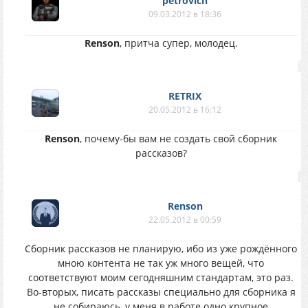
petrovich
09.03.2012 в 18:36
Renson
, притча супер, молодец.
RETRIX
20.05.2012 в 16:12
Renson
, почему-бы вам не создать свой сборник
рассказов?
Renson
22.05.2012 в 00:59
Сборник рассказов не планирую, ибо из уже рождённого
мною контента не так уж много вещей, что
соответствуют моим сегодняшним стандартам, это раз.
Во-вторых, писать рассказы специально для сборника я
не собираюсь, у меня в работе одно крупное