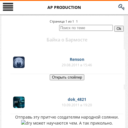
AP PRODUCTION
Страница
1
из
1
1
Байка о Бармосте
Renson
29.08.2011 в 15:46
dok_4821
10.09.2011 в 19:20
Отправь эту притчю создателям народной солянки.
может научаются чем. А так прикольно.