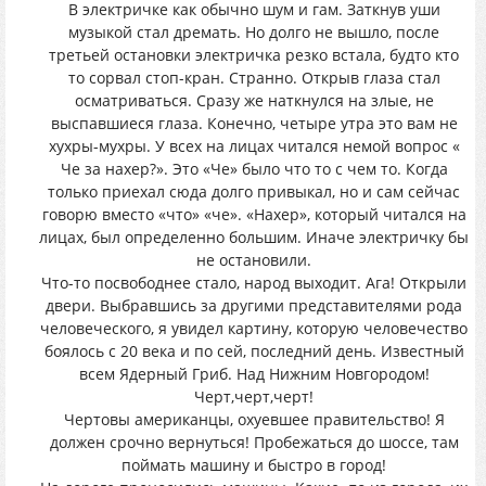
В электричке как обычно шум и гам. Заткнув уши
музыкой стал дремать. Но долго не вышло, после
третьей остановки электричка резко встала, будто кто
то сорвал стоп-кран. Странно. Открыв глаза стал
осматриваться. Сразу же наткнулся на злые, не
выспавшиеся глаза. Конечно, четыре утра это вам не
хухры-мухры. У всех на лицах читался немой вопрос «
Че за нахер?». Это «Че» было что то с чем то. Когда
только приехал сюда долго привыкал, но и сам сейчас
говорю вместо «что» «че». «Нахер», который читался на
лицах, был определенно большим. Иначе электричку бы
не остановили.
Что-то посвободнее стало, народ выходит. Ага! Открыли
двери. Выбравшись за другими представителями рода
человеческого, я увидел картину, которую человечество
боялось с 20 века и по сей, последний день. Известный
всем Ядерный Гриб. Над Нижним Новгородом!
Черт,черт,черт!
Чертовы американцы, охуевшее правительство! Я
должен срочно вернуться! Пробежаться до шоссе, там
поймать машину и быстро в город!