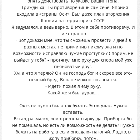
опять действовать по указке Вашингтона.
- Трижды ха! Ты противоречишь сам себе! Япония
входила в «страны Оси». Был даже план вторжения
Японии на территорию СССР.
Я задумался, а ведь верно. В этом я себе противоречу. И
сие странно.
- Вот докажи мне, что ты сможешь провести 7 дней в
разных местах, не причинив никому зла и по
возможности исправляю чужие проступки? Спорим, не
выйдет у тебя? - протянул мне руку для спора мой уже
пьяноватый друг.
Хм, а что я теряю? Он не господь бог и скорее все это-
пьяный бред. Вполне можно согласится.
- Идет!- пожал я ему руку.
Какой же я был дурак….
Ох е, не нужно было так бухать. Этож ужас. Нужно
вставать.
Встал, размялся, осмотрел квартирку ,да. Приборка бы
не помешала, но есть ли возможность ее делать? Нужно
бежать на работу, а если опоздаю- нагоняй. Ладно, в
жопу приборку, потом.