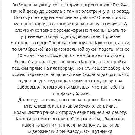
Выбежав на улицу, сел в старую потрепанную «Газ-24»,
на ней доеду до Вокзала а там на электричку и на завод.
Почему я не еду на машине на работу? Очень просто,
машина старая, а остановится на пол пути неохота. А
электричке такие форс-мажоры не писаны. Ехать по
утреннему городу- одно удовольствие. Проехав
Автомост в конце Поповки повернул на Клюквина, а там,
по Октябрьской до Привокзальной рукой подать. Менее
10 минут езды. Эхх, если бы не «Сапсан», то можно
было- бы доехать до заводика «Канат» , а там пройти
пешком прямо на платформу. Но нет, мешает забор. Его
можно перелезть, но доблестные Омоновцы боятся, что
чудо-поезд закидают камнями, поэтому следят за
забором. А потом хрен отмажешся, что так тебе на
платформу ближе.
Доехав до вокзала, прошел на перрон. Как всегда
многолюдно, как никак рабочая электричка.
Большинство рабочих города ездит на ней на работу.
Кильки в томате выходят. О! А вот и она, «баночка».
Какой то шутник написал на одном из вагонов
«Дзержинский рыбзавод». Ох, шутнички.