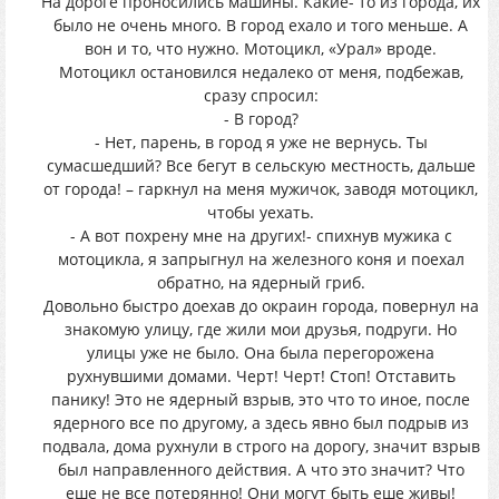
На дороге проносились машины. Какие- то из города, их
было не очень много. В город ехало и того меньше. А
вон и то, что нужно. Мотоцикл, «Урал» вроде.
Мотоцикл остановился недалеко от меня, подбежав,
сразу спросил:
- В город?
- Нет, парень, в город я уже не вернусь. Ты
сумасшедший? Все бегут в сельскую местность, дальше
от города! – гаркнул на меня мужичок, заводя мотоцикл,
чтобы уехать.
- А вот похрену мне на других!- спихнув мужика с
мотоцикла, я запрыгнул на железного коня и поехал
обратно, на ядерный гриб.
Довольно быстро доехав до окраин города, повернул на
знакомую улицу, где жили мои друзья, подруги. Но
улицы уже не было. Она была перегорожена
рухнувшими домами. Черт! Черт! Стоп! Отставить
панику! Это не ядерный взрыв, это что то иное, после
ядерного все по другому, а здесь явно был подрыв из
подвала, дома рухнули в строго на дорогу, значит взрыв
был направленного действия. А что это значит? Что
еше не все потерянно! Они могут быть еше живы!