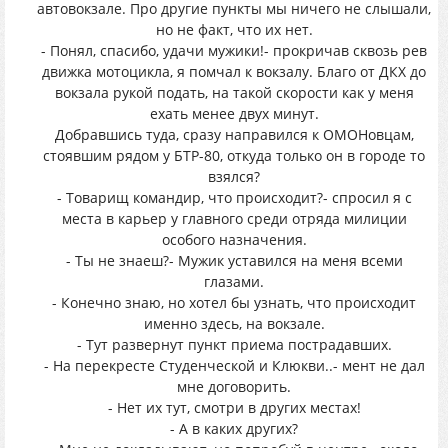
автовокзале. Про другие пункты мы ничего не слышали,
но не факт, что их нет.
- Понял, спасибо, удачи мужики!- прокричав сквозь рев
движка мотоцикла, я помчал к вокзалу. Благо от ДКХ до
вокзала рукой подать, на такой скорости как у меня
ехать менее двух минут.
Добравшись туда, сразу направился к ОМОНовцам,
стоявшим рядом у БТР-80, откуда только он в городе то
взялся?
- Товарищ командир, что происходит?- спросил я с
места в карьер у главного среди отряда милиции
особого назначения.
- Ты не знаеш?- Мужик уставился на меня всеми
глазами.
- Конечно знаю, но хотел бы узнать, что происходит
именно здесь, на вокзале.
- Тут развернут пункт приема пострадавших.
- На перекресте Студенческой и Клюкви..- мент не дал
мне договорить.
- Нет их тут, смотри в других местах!
- А в каких других?