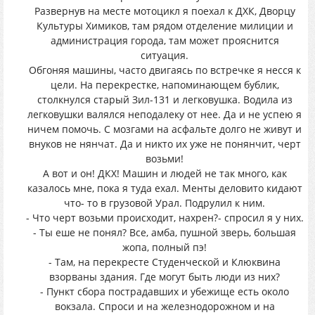
Развернув на месте мотоцикл я поехал к ДХК, Дворцу
Культуры Химиков, там рядом отделение милиции и
администрация города, там может прояснится
ситуация.
Обгоняя машины, часто двигаясь по встречке я несся к
цели. На перекрестке, напоминающем бублик,
столкнулся старый Зил-131 и легковушка. Водила из
легковушки валялся неподалеку от нее. Да и не успею я
ничем помочь. С мозгами на асфальте долго не живут и
внуков не нянчат. Да и никто их уже не понянчит, черт
возьми!
А вот и он! ДКХ! Машин и людей не так много, как
казалось мне, пока я туда ехал. Менты деловито кидают
что- то в грузовой Урал. Подрулил к ним.
- Что черт возьми происходит, нахрен?- спросил я у них.
- Ты еше не понял? Все, амба, пушной зверь, большая
жопа, полный пэ!
- Там, на перекресте Студенческой и Клюквина
взорваны здания. Где могут быть люди из них?
- Пункт сбора пострадавших и убежище есть около
вокзала. Спроси и на железнодорожном и на