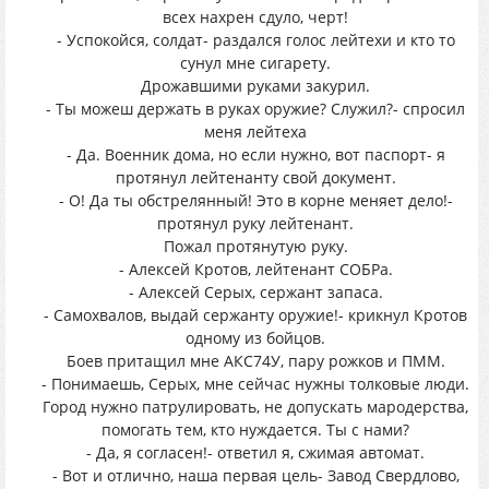
всех нахрен сдуло, черт!
- Успокойся, солдат- раздался голос лейтехи и кто то
сунул мне сигарету.
Дрожавшими руками закурил.
- Ты можеш держать в руках оружие? Служил?- спросил
меня лейтеха
- Да. Военник дома, но если нужно, вот паспорт- я
протянул лейтенанту свой документ.
- О! Да ты обстрелянный! Это в корне меняет дело!-
протянул руку лейтенант.
Пожал протянутую руку.
- Алексей Кротов, лейтенант СОБРа.
- Алексей Серых, сержант запаса.
- Самохвалов, выдай сержанту оружие!- крикнул Кротов
одному из бойцов.
Боев притащил мне АКС74У, пару рожков и ПММ.
- Понимаешь, Серых, мне сейчас нужны толковые люди.
Город нужно патрулировать, не допускать мародерства,
помогать тем, кто нуждается. Ты с нами?
- Да, я согласен!- ответил я, сжимая автомат.
- Вот и отлично, наша первая цель- Завод Свердлово,