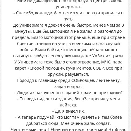
- Мне не докладывают, но попробуй в центре , около
универмага.
- Спасибо, командир!- ответил я и снова отправился в
путь.
До универмага я доехал очень быстро, менее чем за 3
минуты. Еше бы, мотоцикл я не жалел и разгонял до
предела. Благо мотоцикл этот раньше, еше при Стране
Советов ставили на учет в военкоматах, на случай
войны. Были байки, что мотоцикл «Урал» может
вытянуть любую легковушку или даже УАЗик из грязи.
У Универмага тоже было столпотворение, МЧС, пара
карет «Скорой помощи», куча ментов, СОБР. Все при
оружии, разуметься.
Подойдя к главному среди СОБРовцев, лейтенанту,
задал вопрос:
- Люди из разрушенных зданий к вам не приходили?
- Ты ведь видел эти здания, боец?- спросил у меня
лейтеха.
- Да, я видел их.
- А теперь подумай, кто мог там уцелеть и тем более
добраться сюда. Мне очень жаль, солдат.
Черт возьми, черт! Ебнутый на весь город мир! Чтоб вас