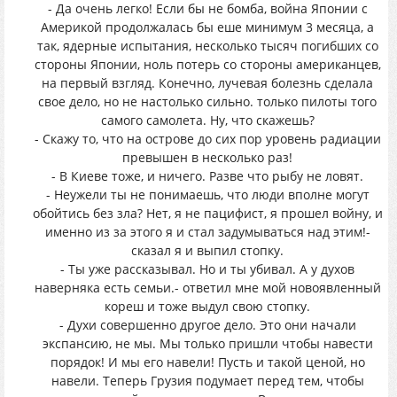
- Да очень легко! Если бы не бомба, война Японии с
Америкой продолжалась бы еше минимум 3 месяца, а
так, ядерные испытания, несколько тысяч погибших со
стороны Японии, ноль потерь со стороны американцев,
на первый взгляд. Конечно, лучевая болезнь сделала
свое дело, но не настолько сильно. только пилоты того
самого самолета. Ну, что скажешь?
- Скажу то, что на острове до сих пор уровень радиации
превышен в несколько раз!
- В Киеве тоже, и ничего. Разве что рыбу не ловят.
- Неужели ты не понимаешь, что люди вполне могут
обойтись без зла? Нет, я не пацифист, я прошел войну, и
именно из за этого я и стал задумываться над этим!-
сказал я и выпил стопку.
- Ты уже рассказывал. Но и ты убивал. А у духов
наверняка есть семьи.- ответил мне мой новоявленный
кореш и тоже выдул свою стопку.
- Духи совершенно другое дело. Это они начали
экспансию, не мы. Мы только пришли чтобы навести
порядок! И мы его навели! Пусть и такой ценой, но
навели. Теперь Грузия подумает перед тем, чтобы