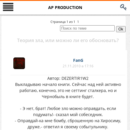
AP PRODUCTION
Страница
1
из
1
1
Теория зла, или можно ли его обосновать?
FanG
21.11.2010 в 17:16
Автор: DEZERTIR1W2
Выкладываю начало книги. Сейчас над ней активно
работаю, конечно, это не сеттинг сталкера, но и
Чернобыль в книге будет.
- Э нет, брат! Любое зло можно оправдать, если
подумать!- сказал мой собеседник.
- Оправдай-ка мне бомбу, сброшенную на Хиросиму,
друже.- ответил я своему событульнику.