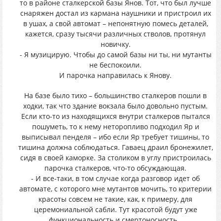
то в районе сталкерской базы Янов. Тот, что был лучше
снаряжен достал из кармана наушники и пристроил их
в ушах, а свой автомат – непонятную помесь деталей,
кажется, сразу тысячи различных стволов, протянул
новичку.
- Я музицирую. Чтобы до самой базы ни ты, ни мутанты
не беспокоили.
И парочка направилась к Янову.
На базе было тихо – большинство сталкеров пошли в
ходки, так что здание вокзала было довольно пустым.
Если кто-то из находящихся внутри сталкеров пытался
пошуметь, то к нему неторопливо подходил Яр и
выписывал пенделя – ибо если Яр требует тишины, то
тишина должна соблюдаться. Гаваец драил бронежилет,
сидя в своей каморке. За столиком в углу пристроилась
парочка сталкеров, что-то обсуждающая.
- И все-таки, в том случае когда разговор идет об
автомате, с которого мне мутантов мочить, то критерии
красоты совсем не такие, как, к примеру, для
церемониальной сабли. Тут красотой будут уже
функциональность и смертоносность…