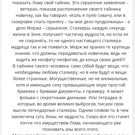
показать Лому свой тайник. Это серьезное заявление –
ветеран, показав расположение своего тайника
новичку, как бы говорил: «Коль я пулю схвачу, или в
газировке спать прилягу – ты мое дело продолжишь» - а
дело Моржа – серьезное. Сталкеры, каждую секунду
жизни в Зоне, получают частичку мудрости, но если ее
не сохранять, то ни одного настоящего сталкера-
мудреца так и не появится. Морж же хранил те крупицы
знания, что должны передаваться новичкам, ведь не
ходить же неофиту неофитом, до конца своих дней?!
В тайнике такого человека, само собой будут вещи, что
необходимы любому сталкеру, но в нем будут и вещи
более странные. Могущественные, но не аномальные,
хотя и имеющие силу превышающие оную простой
бумажки с буквами документы, к примеру. А может
флэшки с секретными данными. Или тетрадки, в
которые, во время великих выбросов, писали свои
мысли легендарные сталкеры. Одним словом то, в чем
заключена суть Зоны, ее мудрость. Скоро все это станет
почти что имуществом Лома, начинающего уже
познавать азы всего этого.