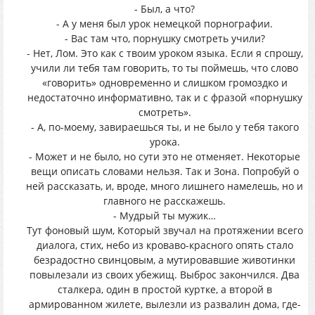
- Был, а что?
- А у меня был урок немецкой порнографии.
- Вас там что, порнушку смотреть учили?
- Нет, Лом. Это как с твоим уроком языка. Если я спрошу,
учили ли тебя там говорить, то ты поймешь, что слово
«говорить» одновременно и слишком громоздко и
недостаточно информативно, так и с фразой «порнушку
смотреть».
- А, по-моему, завираешься ты, и не было у тебя такого
урока.
- Может и не было, но сути это не отменяет. Некоторые
вещи описать словами нельзя. Так и Зона. Попробуй о
ней рассказать, и, вроде, много лишнего намелешь, но и
главного не расскажешь.
- Мудрый ты мужик…
Тут фоновый шум, Который звучал на протяжении всего
диалога, стих, небо из кроваво-красного опять стало
безрадостно свинцовым, а мутировавшие животинки
повылезали из своих убежищ. Выброс закончился. Два
сталкера, один в простой куртке, а второй в
армированном жилете, вылезли из развалин дома, где-