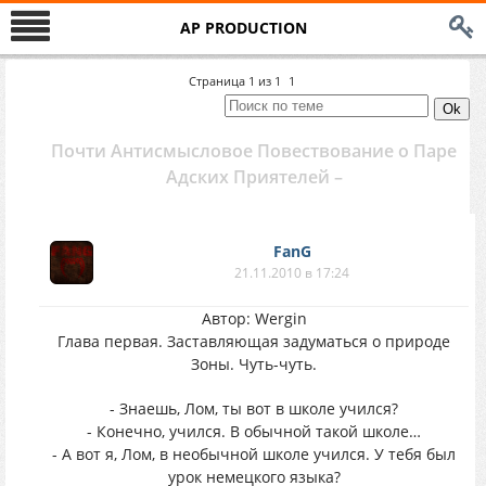
AP PRODUCTION
Страница
1
из
1
1
Почти Антисмысловое Повествование о Паре
Адских Приятелей –
FanG
21.11.2010 в 17:24
Автор: Wergin
Глава первая. Заставляющая задуматься о природе
Зоны. Чуть-чуть.
- Знаешь, Лом, ты вот в школе учился?
- Конечно, учился. В обычной такой школе…
- А вот я, Лом, в необычной школе учился. У тебя был
урок немецкого языка?