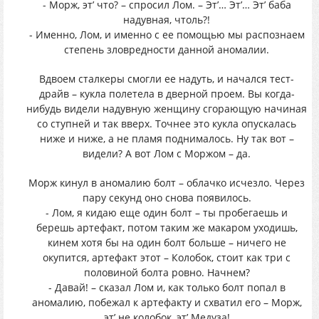
- Морж, эт’ что? – спросил Лом. – Эт’… Эт’… Эт’ баба
надувная, чтоль?!
- Именно, Лом, и именно с ее помощью мы распознаем
степень зловредности данной аномалии.
Вдвоем сталкеры смогли ее надуть, и начался тест-
драйв – кукла полетела в дверной проем. Вы когда-
нибудь видели надувную женщину сгорающую начиная
со ступней и так вверх. Точнее это кукла опускалась
ниже и ниже, а не пламя поднималось. Ну так вот –
видели? А вот Лом с Моржом – да.
Морж кинул в аномалию болт – облачко исчезло. Через
пару секунд оно снова появилось.
- Лом, я кидаю еще один болт – ты пробегаешь и
берешь артефакт, потом таким же макаром уходишь,
кинем хотя бы на один болт больше – ничего не
окупится, артефакт этот – Колобок, стоит как три с
половиной болта ровно. Начнем?
- Давай! – сказал Лом и, как только болт попал в
аномалию, побежал к артефакту и схватил его – Морж,
эт’ не колобок, эт’ Медуза!