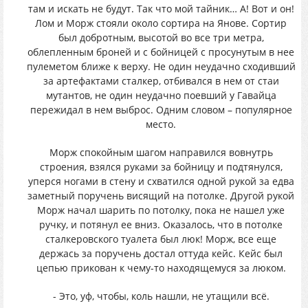
там и искать не будут. Так что мой тайник… А! Вот и он!
Лом и Морж стояли около сортира на Янове. Сортир
был добротным, высотой во все три метра,
облепленным броней и с бойницей с просунутым в нее
пулеметом ближе к верху. Не один неудачно сходивший
за артефактами сталкер, отбивался в нем от стаи
мутантов, не один неудачно поевший у Гавайца
пережидал в нем выброс. Одним словом – популярное
место.
Морж спокойным шагом направился вовнутрь
строения, взялся руками за бойницу и подтянулся,
уперся ногами в стену и схватился одной рукой за едва
заметный поручень висящий на потолке. Другой рукой
Морж начал шарить по потолку, пока не нашел уже
ручку, и потянул ее вниз. Оказалось, что в потолке
сталкеровского туалета был люк! Морж, все еще
держась за поручень достал оттуда кейс. Кейс был
цепью прикован к чему-то находящемуся за люком.
- Это, уф, чтобы, коль нашли, не утащили всё.