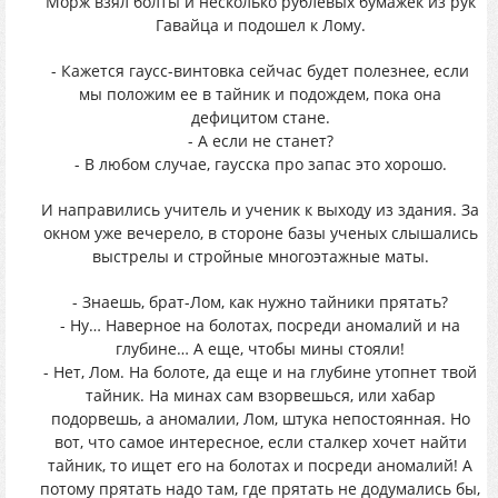
Морж взял болты и несколько рублевых бумажек из рук
Гавайца и подошел к Лому.
- Кажется гаусс-винтовка сейчас будет полезнее, если
мы положим ее в тайник и подождем, пока она
дефицитом стане.
- А если не станет?
- В любом случае, гаусска про запас это хорошо.
И направились учитель и ученик к выходу из здания. За
окном уже вечерело, в стороне базы ученых слышались
выстрелы и стройные многоэтажные маты.
- Знаешь, брат-Лом, как нужно тайники прятать?
- Ну… Наверное на болотах, посреди аномалий и на
глубине… А еще, чтобы мины стояли!
- Нет, Лом. На болоте, да еще и на глубине утопнет твой
тайник. На минах сам взорвешься, или хабар
подорвешь, а аномалии, Лом, штука непостоянная. Но
вот, что самое интересное, если сталкер хочет найти
тайник, то ищет его на болотах и посреди аномалий! А
потому прятать надо там, где прятать не додумались бы,