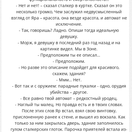
- Нет и нет! – сказал сталкер в куртке. Сказал он это
несколько громко, Чем заслужил недвусмысленный
взгляд от Яра – красота, она везде красота, и автомат не
исключение.
- Так, говоришь? Ладно. Опиши тогда идеальную
девушку.
- Морж, я девушку в последний раз год назад и на
картинке видел. Мы в Зоне.
- Предположим ты ее описал…
- Предположим.
- Но разве это описание подойдет для красивого,
скажем, здания?
- Ммм… Нет.
- Вот так и с оружием: парадные пукалки - одно, орудия
убийства – другое.
- Все равно твой автомат – редкостный уродец.
- Наглый ты малец. Но правда есть и в твоих словах.
После этих слов Яр встал, взял свою винтовку,
прислоненную ранее к стене, и вышел из вокзала. Как
только за ним закрылась дверь, здание заполнилось
гулом сталкерских глоток. Парочка приятелей встала из-