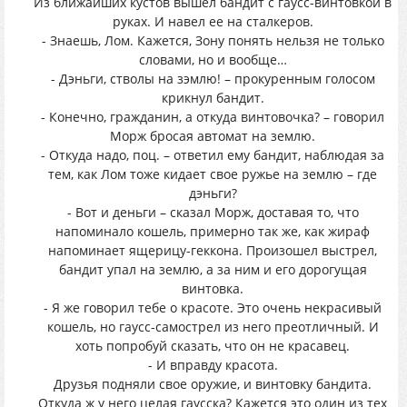
Из ближайших кустов вышел бандит с гаусс-винтовкой в
руках. И навел ее на сталкеров.
- Знаешь, Лом. Кажется, Зону понять нельзя не только
словами, но и вообще…
- Дэньги, стволы на зэмлю! – прокуренным голосом
крикнул бандит.
- Конечно, гражданин, а откуда винтовочка? – говорил
Морж бросая автомат на землю.
- Откуда надо, поц. – ответил ему бандит, наблюдая за
тем, как Лом тоже кидает свое ружье на землю – где
дэньги?
- Вот и деньги – сказал Морж, доставая то, что
напоминало кошель, примерно так же, как жираф
напоминает ящерицу-геккона. Произошел выстрел,
бандит упал на землю, а за ним и его дорогущая
винтовка.
- Я же говорил тебе о красоте. Это очень некрасивый
кошель, но гаусс-самострел из него преотличный. И
хоть попробуй сказать, что он не красавец.
- И вправду красота.
Друзья подняли свое оружие, и винтовку бандита.
Откуда ж у него целая гаусска? Кажется это один из тех