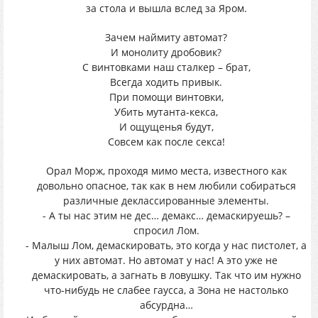
за стола и вышла вслед за Яром.
Зачем наймиту автомат?
И монолиту дробовик?
С винтовками наш сталкер – брат,
Всегда ходить привык.
При помощи винтовки,
Убить мутанта-кекса,
И ощущенья будут,
Совсем как после секса!
Орал Морж, проходя мимо места, известного как
довольно опасное, так как в нем любили собираться
различные деклассированные элементы.
- А ты нас этим не дес… демакс… демаскируешь? –
спросил Лом.
- Малыш Лом, демаскировать, это когда у нас пистолет, а
у них автомат. Но автомат у нас! А это уже не
демаскировать, а загнать в ловушку. Так что им нужно
что-нибудь не слабее гаусса, а Зона не настолько
абсурдна…