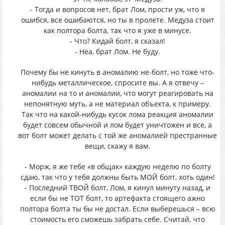
- Тогда и вопросов нет, брат Лом, прости уж, что я
ошибся, все ошибаются, но ты в пролете. Медуза стоит
как полтора болта, так что я уже в минусе.
- Что? Кидай болт, я сказал!
- Неа, брат Лом. Не буду.
Почему бы не кинуть в аномалию не-болт, но тоже что-
нибудь металлическое, спросите вы. А я отвечу –
аномалии на то и аномалии, что могут реагировать на
непонятную муть, а не материал объекта, к примеру.
Так что на какой-нибудь кусок лома реакция аномалии
будет совсем обычной и лом будет уничтожен и все, а
вот болт может делать с той же аномалией престранные
вещи, скажу я вам.
- Морж, я же тебе «в общак» каждую неделю по болту
сдаю, так что у тебя должны быть МОЙ болт, хоть один!
- Последний ТВОЙ болт, Лом, я кинул минуту назад, и
если бы не ТОТ болт, то артефакта стоящего ажно
полтора болта ты бы не достал. Если выберешься – всю
стоимость его сможешь забрать себе. Считай, что