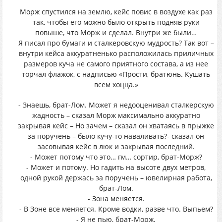
Морж спустился на землю, кейс повис в воздухе как раз
так, чтобы его можно было открыть подняв руки
повыше, что Морж и сделал. Внутри же были…
Я писал про бумаги и сталкеровскую мудрость? Так вот –
внутри кейса аккуратненько расположилась приличных
размеров куча не самого приятного состава, а из нее
торчал флажок, с надписью «Прости, братюнь. Кушать
всем хоцца.»
- Знаешь, брат-Лом. Может я недооценивал сталкерскую
жадность – сказал Морж максимально аккуратно
закрывая кейс – Но зачем – сказал он хватаясь в прыжке
за поручень – было кучу-то наваливать?- сказал он
засовывая кейс в люк и закрывая последний.
- Может потому что это… гм… сортир, брат-Морж?
- Может и потому. Но гадить на высоте двух метров,
одной рукой держась за поручень – ювелирная работа,
брат-Лом.
- Зона меняется.
- В Зоне все меняется. Кроме водки, разве что. Выпьем?
- Я не пью, брат-Морж.