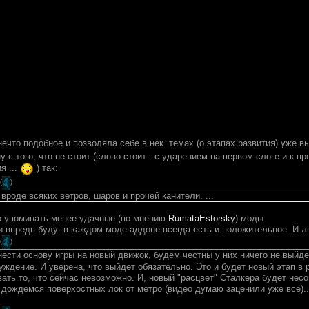
ечто подобное и позволяла себе в нек. темах (о этапах развития) уже в
ну с того, что не стоит (слово стоит - с ударением на первом слоге и к
я ...
) так:
(
)
 вроде всяких ветров, шаров и прочей канители. ...
 упоминать менее удачные (по мнению
RumataEstorsky
) моды.
 и впредь буду: в каждом моде-аддоне всегда есть и положительное. И
(
)
нести основу игры на новый движок, будем честны у них ничего не выйдет
уждение. И уверена, что выйдет обязательно. Это и будет новый этап в
ать то, что сейчас невозможно. И, новый "расцвет" Сталкера будет нес
 дождемся поверхостных лок от метро (видео думаю заценили уже все)..