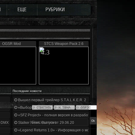
Ы
ЕЩЕ
РУБРИКИ
OGSR Mod
STCS Weapon Pack 2.6
4.3
Последние новости
Вышел первый трейлер S.T.A.L.K.E.R. 2
«Выбор» - четвертый отчет о разработке!
«SFZ Project» - полная версия в разработке!
+DMX 1.3.5.ООП.МА.К.
Stalker News. Выпуск от 29.06.20
«Legend Returns 1.0» - Информация о моде за июнь 2020