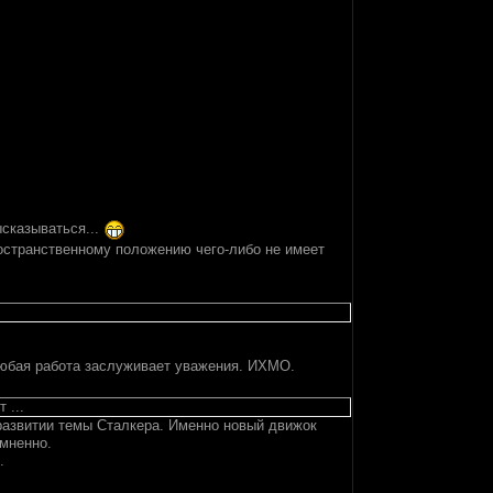
ысказываться...
 пространственному положению чего-либо не имеет
 любая работа заслуживает уважения. ИХМО.
 ...
 развитии темы Сталкера. Именно новый движок
омненно.
.