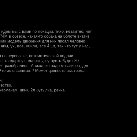
 идем мы с вами по локации, тихо, незамтно, нет
-74М в обвесе, какая-то собака на болоте вкатив
к как модель движения для них писал человек
м, ух, всё, убили, все 4 шт, так что тут у нас,
я по переноске, автоматической подачи
я стандартную емкость, ну пусть будет 30
к. разобрались. А сколько надо магазинов, для
 Кто их снаряжает? Может ценность выстрела
й:
чество.
карманам, цинк, 2л бутылка, рейка.