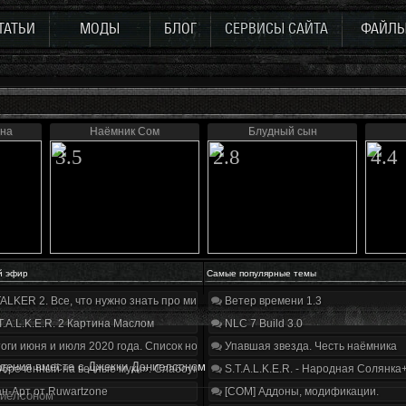
ТАТЬИ
МОДЫ
БЛОГ
СЕРВИСЫ САЙТА
ФАЙЛ
ана
Наёмник Сом
Блудный сын
3.5
2.8
4.4
й эфир
Самые популярные темы
ALKER 2. Все, что нужно знать про мир, геймплей и сюжет | Разбор трейлера
Ветер времени 1.3
T.A.L.K.E.R. 2 Картина Маслом
NLC 7 Build 3.0
оги июня и июля 2020 года. Список нововведений
Упавшая звезда. Честь наёмника
ждения вместе с Джекки Дэниелсоном
бречённый на вечные муки». Слабоумие и отвага
S.T.A.L.K.E.R. - Народная Солянка
н-Арт от Ruwartzone
[COM] Аддоны, модификации.
ниелсоном