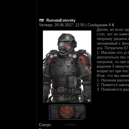
RumataEstorsky
Четверг, 29.06.2017, 12:55 | Сообщение #
4
Далее, во всех шу
стоп, чет не заме
оборзину решила с
незнакомый с физи
ага. Потратили 67
1. Магазин это у
(желательно без п
патронов, то при 
ведения 5 минутно
возрастет при пос
Итак, что мы име
1. Наличие различ
2. Появятся накоп
3. Появляется раз
Статус
: