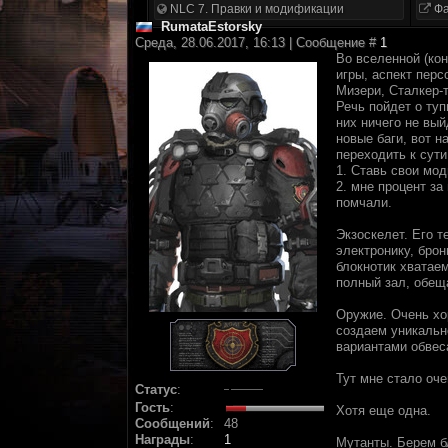
NLC 7. Правки и модификации
Фа
RumataEstorsky
Среда, 28.06.2017, 16:13 | Сообщение #
1
Во вселенной (ко
игры, аспект перс
Мизери, Сталкер-т
Речь пойдет о туп
них ничего не вый
новые баги, вот н
переходить к сут
1. Ставь свои мо
2. мне процент за
помчали.
Экзоскелет. Его т
электронику, брон
блокнотик хватае
полный зал, обещ
Оружие. Очень хор
создаем уникальн
вариантами обвес
Тут мне стало оче
Статус
:
Гость
:
Хотя еще одна.
Сообщений
:
48
Награды
:
1
Мутанты. Берем бл