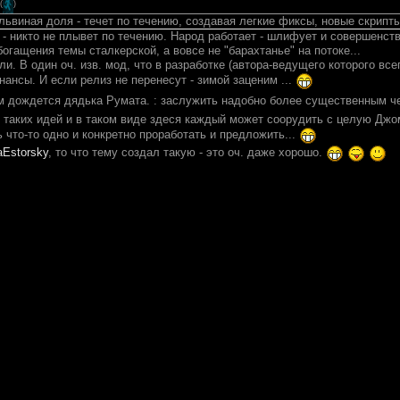
(
)
 львиная доля - течет по течению, создавая легкие фиксы, новые скрипты,
 - никто не плывет по течению. Народ работает - шлифует и совершенств
огащения темы сталкерской, а вовсе не "барахтанье" на потоке...
ли. В один оч. изв. мод, что в разработке (автора-ведущего которого все
ансы. И если релиз не перенесут - зимой заценим ...
ом дождется дядька Румата. : заслужить надобно более существенным че
 таких идей и в таком виде здеся каждый может соорудить с целую Джо
 что-то одно и конкретно проработать и предложить...
Estorsky
, то что тему создал такую - это оч. даже хорошо.