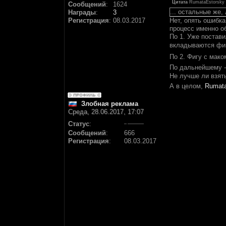
Цитата
RumataEstorsky
Сообщений
:
1624
... остальные же,
Награды
:
3
Регистрация
:
08.03.2017
Нет, опять ошибка
процесс именно об
По 1. Уже постави
вкладываются фин
По 2. Фигу с мак
По дальнейшему -
Не лучше ли взять
А в целом,
Rumata
Злобная реклама
Среда, 28.06.2017, 17:07
Статус
:
Сообщений
:
666
Регистрация
:
08.03.2017