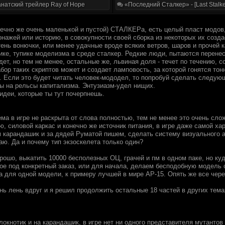
натский трейлер Ray of Hope
«Последний Сталкер» - [Last Stalke
нечно же очень маленькой и пустой) СТАЛКЕРа, есть целый пласт модов,
онажей или историю, в совокупности своей сборка из некоторых их созд
ень вонючки, или менее удачные вроде всяких ветров, шаров и прочей к
ике, тупике моделизма в среде сталкер. Редкие люди, пытаются перенес
дет, но тем не менее, остальные же, львиная доля - течет по течению, 
абор таких скриптов может и создает ламповость, за которой гонятся тон
и. Если это будет читать человек-мододел, то попробуй сделать следую
ды на рельсы капитализма. Энтузиазм-удел нищих.
 идеи, которые ты тут почерпнешь.
ема в игре не раскрыта от слова полностью, тем не менее это очень сло
ю, силовой каркас и конечно же источник питания, в игре даже самой ха
м карандашик и за дядей Руматой пишем, сделать систему визуального а
аю. Да и почему тип экзоскелета только один?
ошо, выкатить 10000 бесполезных ОЦ, грачей и пм в одном паке, но куд
ое под конкретный заказ, или для начала, делаем бесподобную модел
а для одной модели, к примеру лучшей в мире АР-15. Опять же все чере
нь лень вдруг и я решил продолжить остальные 18 частей в других тема
окнотик и на карандашик, в игре нет ни одного представителя мутантов 