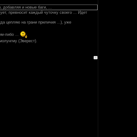
 добавляя и новые баги, ...
ует, превносит каждый чуточку своего ... Идет
гда цепляю на грани приличия ...), уже
м-либо ...
молунгму (Эверест).