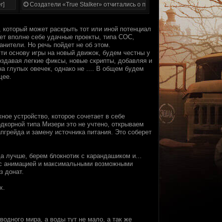
r]
Создатели «True Stalker» отчитались о проделанной работе
 который может раскрыть тот или иной потенциал
ает вполне себе удачные проекты, типа СОС,
анители. Но речь пойдет не об этом.
ти основу игры на новый движок, будем честны у
создавая легкие фиксы, новые скрипты, добавляя и
на глупых овечек, однако не .... В общем будем
щее.
жное устройство, которое сочетает в себе
рдкорной типа Мизери это не учтено, открываем
пгрейда и замену источника питания. Это соберет
а лучше, берем блокнотик с карандашиком и...
ь с анимацией и максимальными возможными
з донат.
х.
водного мира, а воды тут не мало, а так же