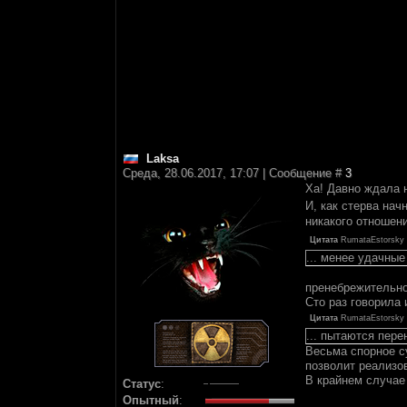
Laksa
Среда, 28.06.2017, 17:07 | Сообщение #
3
Ха! Давно ждала н
И, как стерва нач
никакого отношени
Цитата
RumataEstorsky
... менее удачные
пренебрежительно
Сто раз говорила
Цитата
RumataEstorsky
... пытаются пере
Весьма спорное с
позволит реализов
В крайнем случае
Статус
:
Опытный
: