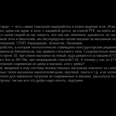
тарах, +- есть самая серьезная недоработка в плане ведения огня. Итак,
тно, идем как идем, в экзо, с нашивкой долга, за спиной РПГ, на поясе ак
о своей сворой на нас напасть, вот они нас облепили, щипаются, но та
кой тела и биологией, мы беспорядочно палим магазин за магазином по ни
 патронов. СТОП. Карандашик, блокнотик. Начинаем.
стройство, в котором технологически совмещены конструкторские решени
ерекоса) боеприпасов, как правило гильзового типа. Следовательно име
отстреле 10, при смене магазина на новый, куда деваются оставшиеся? О
го боя из АК-74м, при непрерывной стрельбе? Ок. А почему у нас он 1?
тоянной снаряжении из цинка в магазин, или с рейки?
ем, введения в игру системы множественных магазинов повлечет за собо
ных типов магазинов накопителей-шнек, круговой, лента и т.д. и их коли
ители для переноски патронов не снаряженных в магазин, рассыпуха по 
грузка, так как все это добро надо носить, подсумки.