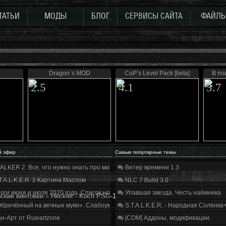
ТАТЬИ
МОДЫ
БЛОГ
СЕРВИСЫ САЙТА
ФАЙЛ
Dragon`s MOD
CoP’s Level Pack [beta]
В по
2.5
4.1
3.7
й эфир
Самые популярные темы
ALKER 2. Все, что нужно знать про мир, геймплей и сюжет | Разбор трейлера
Ветер времени 1.3
T.A.L.K.E.R. 2 Картина Маслом
NLC 7 Build 3.0
оги июня и июля 2020 года. Список нововведений
Упавшая звезда. Честь наёмника
ские винтовки
»
Heckler - Koch PSG-1
бречённый на вечные муки». Слабоумие и отвага
S.T.A.L.K.E.R. - Народная Солянка
н-Арт от Ruwartzone
[COM] Аддоны, модификации.