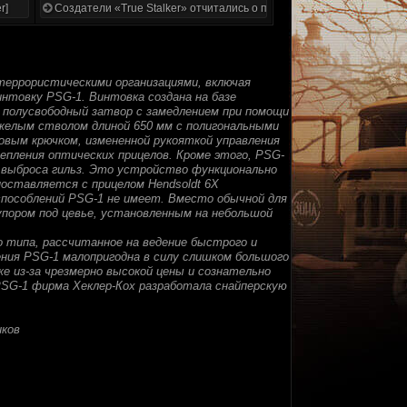
r]
Создатели «True Stalker» отчитались о проделанной работе
отеррористическими организациями, включая
нтовку PSG-1. Винтовка создана на базе
 полусвободный затвор с замедлением при помощи
желым стволом длиной 650 мм с полигональными
овым крючком, измененной рукояткой управления
епления оптических прицелов. Кроме этого, PSG-
я выброса гильз. Это устройство функционально
оставляется с прицелом Hendsoldt 6X
пособлений PSG-1 не имеет. Вместо обычной для
упором под цевье, установленным на небольшой
о типа, рассчитанное на ведение быстрого и
нения PSG-1 малопригодна в силу слишком большого
же из-за чрезмерно высокой цены и сознательно
 PSG-1 фирма Хеклер-Кох разработала снайперскую
иков