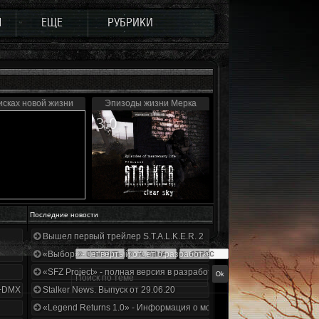
Ы
ЕЩЕ
РУБРИКИ
исках новой жизни
Эпизоды жизни Мерка
3.0
Последние новости
Вышел первый трейлер S.T.A.L.K.E.R. 2
«Выбор» - четвертый отчет о разработке!
«SFZ Project» - полная версия в разработке!
+DMX 1.3.5.ООП.МА.К.
Stalker News. Выпуск от 29.06.20
«Legend Returns 1.0» - Информация о моде за июнь 2020