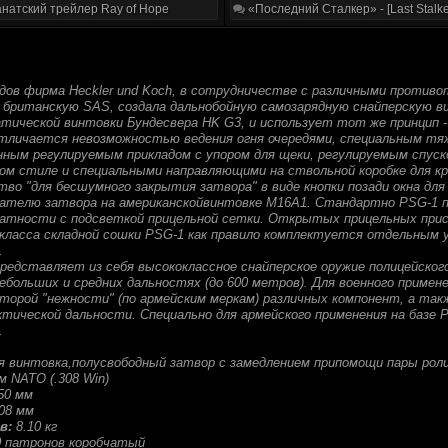
натский трейлер Ray of Hope
«Последний Сталкер» - [Last Stalke
одов фирма Heckler und Koch, в сотрудничестве с различными против
британскую SAS, создала дальнобойную самозарядную снайперскую ви
ической винтовки Бундесвера HK G3, и использует тот же принцип -
отличается невозможностью ведения огня очередями, специальным тя
нным регулируемым прикладом с упором для щеки, регулируемым спуск
ом стиле и специальными направляющими на ствольной коробке для кр
во "для бесшумного закрытия затвора" в виде кнопки позади окна дл
лателю затвора на американскойвинтовке М16А1. Стандартно PSG-1 п
ратности с подсветкой прицельной сетки. Открытых прицельных прис
класса складной сошки PSG-1 как правило комплектуется отдельным 
.
представляет из себя высококлассное снайперское оружие полицейског
небольших и средних дальностях (до 600 метров). Для военного приме
оторой "нежности" (по армейским меркам) различных компонент, а так
ктической дальности. Специально для армейского применения на базе
.
я винтовка,полусвободный затвор с замедлением припомощи пары рол
м NATO (.308 Win)
50 мм
08 мм
в:
8.10 кг
0 патронов коробчатый