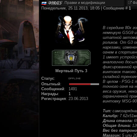
NLC 7. Правки и модификации
Фа
R0D23
Понедельник, 25.11.2013, 18:05 | Сообщение #
1
В середине 80х г
немецкую GSG9 и 
штатной автомат
роликов. От G3 
нарезами, измене
огнем в спортивн
1 имеет устройст
аналогично досы
фиксированной к
Мертвый Путь 3
винтовок такого 
складной треноге
Статус
:
В целом - PSG-1 
Опытный
:
точного огня на 
Сообщений
:
1491
веса оружия, нек
Награды
:
1
ограниченной пра
Регистрация
:
23.06.2013
винтовку MSG-90
Тип:
самозарядна
Калибр:
7.62x51м
Длина ствола:
6
Общая длина:
12
Вес без патроно
Магазин:
5 или 2