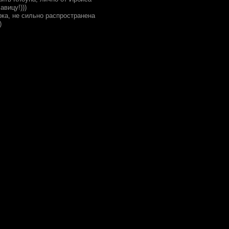
авицу!)))
рка, не сильно распространена
)