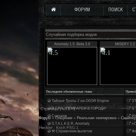
ФОРУМ
ПОИСК
С
Случайная подборка модов
Anomaly 1.5. Beta 3.0
MISERY 2.2
4.5
4.1
Последние обновленные темы
Прямо
Тайные Тропы 2 на OGSR Engine
ST
И.Г.Р.А. "ПОИГАРЕМ В ГОРОДА"
S.
Страница
1
из
1
1
Считаем
Ит
Форум
»
Общение
»
Реальная экипировка
»
Снайпер
S.T.A.L.K.E.R. Anomaly
«О
Heckler - Koch PSG-1
⚒ Справочник вылетов
Фа