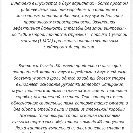
Винтовка выпускается в двух вариантах - более простом
(и более дешевом) однозарядном и в варианте с
магазинным питанием для тех, кому нужна большая
практическая скорострельность. Заявленная
эффективная дальность стрельбы для этой винтовки -
до 1500 метров, точность стрельбы - порядка 1 угловой
минуты (1 МОА) при использовании специальных
снайперских боеприпасов.
Винтовка Truvelo .50 имеет продольно скользящий
поворотный затвор с двумя передними и двумя задними
боевыми упорами (роль одного из задних боевых упоров
выполняет основание рукоятки затвора). Запирание
осуществляется за пазы в стенках массивной ствольной
коробки, выполненной из стали. Тело затвора имеет
облегчающие спиральные пазы, которые также служат и
для сбора и отвода пыли и грязи из ствольной коробки.
Тяжелый, "плавающий" ствол оснащен массивным
дульным тормозом с эффективностью до 40 процентов.
Ложа винтовки выполнена из алюминиевого сплава в