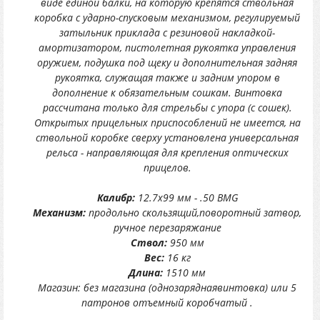
виде единой балки, на которую крепятся ствольная
коробка с ударно-спусковым механизмом, регулируемый
затыльник приклада с резиновой накладкой-
амортизатором, пистолетная рукоятка управления
оружием, подушка под щеку и дополнительная задняя
рукоятка, служащая также и задним упором в
дополнение к обязательным сошкам. Винтовка
рассчитана только для стрельбы с упора (с сошек).
Открытых прицельных приспособлений не имеется, на
ствольной коробке сверху установлена универсальная
рельса - направляющая для крепления оптических
прицелов.
Калибр:
12.7x99 мм - .50 BMG
Механизм:
продольно скользящий,поворотный затвор,
ручное перезаряжание
Ствол:
950 мм
Вес:
16 кг
Длина:
1510 мм
Магазин: без магазина (однозаряднаявинтовка) или 5
патронов отъемный коробчатый .