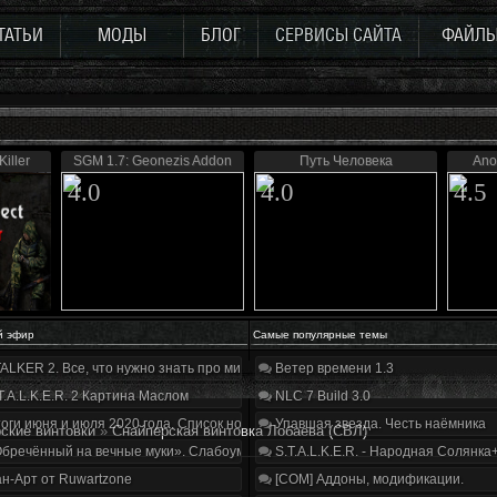
ТАТЬИ
МОДЫ
БЛОГ
СЕРВИСЫ САЙТА
ФАЙЛ
Killer
SGM 1.7: Geonezis Addon
Путь Человека
Ano
4.0
4.0
4.5
й эфир
Самые популярные темы
ALKER 2. Все, что нужно знать про мир, геймплей и сюжет | Разбор трейлера
Ветер времени 1.3
T.A.L.K.E.R. 2 Картина Маслом
NLC 7 Build 3.0
оги июня и июля 2020 года. Список нововведений
Упавшая звезда. Честь наёмника
ские винтовки
»
Снайперская винтовка Лобаева (СВЛ)
бречённый на вечные муки». Слабоумие и отвага
S.T.A.L.K.E.R. - Народная Солянка
н-Арт от Ruwartzone
[COM] Аддоны, модификации.