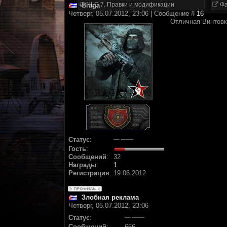
NLC 7. Правки и модификации
Фа
Braga
Четверг, 05.07.2012, 23:06 | Сообщение #
16
Отличная Винтов
Статус
:
Гость
:
Сообщений
:
32
Награды
:
1
Регистрация
:
19.06.2012
Злобная реклама
Четверг, 05.07.2012, 23:06
Статус
:
Сообщений
:
666