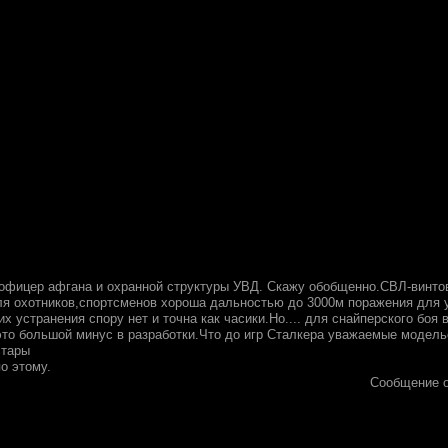
 офицер афгана и охранной структуры УВД. Скажу обобщенно.СВЛ-винтов
ля охотников,спортсменов хороша дальностью до 3000м поражения для 
х устранения спору нет и точна как часики.Но.... для снайперского боя
это большой минус в разработки.Что до игр Сталкера уважаемые модель
стары
о этому.
Сообщение 