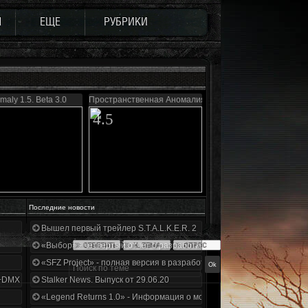
Ы
ЕЩЕ
РУБРИКИ
maly 1.5. Beta 3.0
Пространственная Аномалия 4.1
4.5
Последние новости
Вышел первый трейлер S.T.A.L.K.E.R. 2
«Выбор» - четвертый отчет о разработке!
«SFZ Project» - полная версия в разработке!
+DMX 1.3.5.ООП.МА.К.
Stalker News. Выпуск от 29.06.20
«Legend Returns 1.0» - Информация о моде за июнь 2020