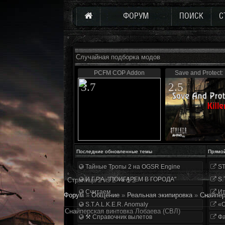
ФОРУМ
ПОИСК
С
Случайная подборка модов
PCFM COP Addon
Save and Protect: 
3.7
2.5
Последние обновленные темы
Прямо
Тайные Тропы 2 на OGSR Engine
ST
И.Г.Р.А. "ПОИГАРЕМ В ГОРОДА"
S.
Страница
2
из
2
«
1
2
Считаем
Ит
Форум
»
Общение
»
Реальная экипировка
»
Снайпер
S.T.A.L.K.E.R. Anomaly
«О
Снайперская винтовка Лобаева (СВЛ)
⚒ Справочник вылетов
Фа