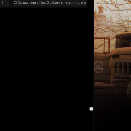
r]
Создатели «True Stalker» отчитались о проделанной работе