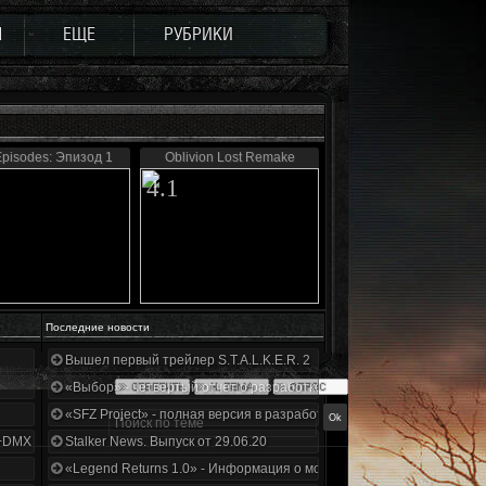
Ы
ЕЩЕ
РУБРИКИ
Episodes: Эпизод 1
Oblivion Lost Remake
4.1
Последние новости
Вышел первый трейлер S.T.A.L.K.E.R. 2
«Выбор» - четвертый отчет о разработке!
«SFZ Project» - полная версия в разработке!
+DMX 1.3.5.ООП.МА.К.
Stalker News. Выпуск от 29.06.20
«Legend Returns 1.0» - Информация о моде за июнь 2020