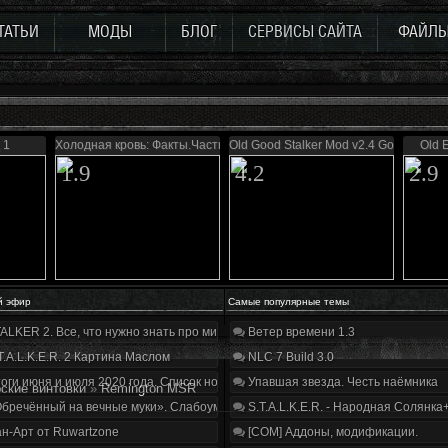
ТАТЬИ
МОДЫ
БЛОГ
СЕРВИСЫ САЙТА
ФАЙЛ
 1
Холодная кровь: Факты.Часть первая
Old Good Stalker Mod v2.4 Gold
Old 
1.9
4.2
2.9
й эфир
Самые популярные темы
ALKER 2. Все, что нужно знать про мир, геймплей и сюжет | Разбор трейлера
Ветер времени 1.3
T.A.L.K.E.R. 2 Картина Маслом
NLC 7 Build 3.0
оги июня и июля 2020 года. Список нововведений
Упавшая звезда. Честь наёмника
ские винтовки
»
Remington MSR
бречённый на вечные муки». Слабоумие и отвага
S.T.A.L.K.E.R. - Народная Солянка
н-Арт от Ruwartzone
[COM] Аддоны, модификации.