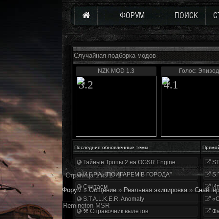
ФОРУМ
ПОИСК
С
Случайная подборка модов
NZK MOD 1.3
Голос: Эпизод
3.2
4.1
Последние обновленные темы
Прямо
Тайные Тропы 2 на OGSR Engine
ST
И.Г.Р.А. "ПОИГАРЕМ В ГОРОДА"
S.
Страница
1
из
1
1
Считаем
Ит
Форум
»
Общение
»
Реальная экипировка
»
Снайпер
S.T.A.L.K.E.R. Anomaly
«О
Remington MSR
⚒ Справочник вылетов
Фа