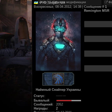
NLC 7. Правки и модификации
Фа
PrO_SnIpEr_UA
Воскресенье, 08.04.2012, 14:38 | Сообщение #
1
Remington MSR
Наёмный Снайпер Украины
Статус
:
Бывалый
:
Сообщений
:
2052
Награды
:
2