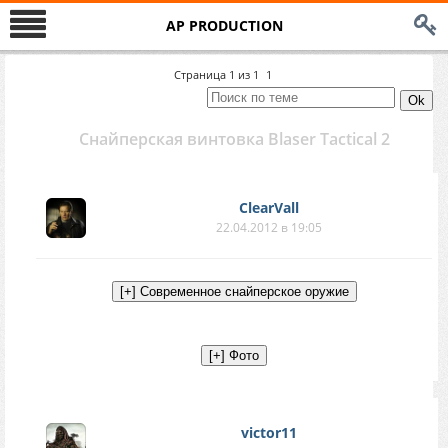
AP PRODUCTION
Страница
1
из
1
1
Снайперская винтовка Blaser Tactical 2
ClearVall
22.04.2012 в 19:05
victor11