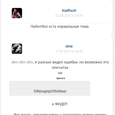
Haifisch
02.08.2012 в 19:19
Пейнтбол кста нормальная тема.
sine
17.01.2013 в 16:38
vbn-vbn-vbn
, я разные видел ошибки, но возможно это
опечатка
не
Цитата
3)Фридер(Обойма)
а ФИДЕР.
Вот видос, рекомендован к просмотру всеми моими