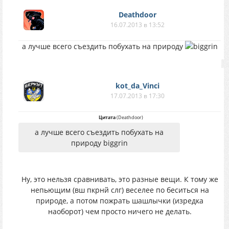
Deathdoor
16.07.2013 в 13:52
а лучше всего съездить побухать на природу
kot_da_Vinci
17.07.2013 в 17:30
Цитата
(
Deathdoor
)
а лучше всего съездить побухать на
природу biggrin
Ну, это нельзя сравнивать, это разные вещи. К тому же
непьющим (вш пкрнй слг) веселее по беситься на
природе, а потом пожрать шашлычки (изредка
наоборот) чем просто ничего не делать.