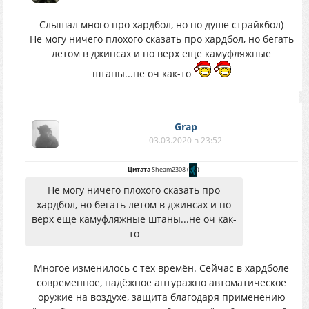
Слышал много про хардбол, но по душе страйкбол)
Не могу ничего плохого сказать про хардбол, но бегать
летом в джинсах и по верх еще камуфляжные
штаны...не оч как-то
Grap
03.03.2020 в 23:52
Цитата
Sheam2308
(
)
Не могу ничего плохого сказать про
хардбол, но бегать летом в джинсах и по
верх еще камуфляжные штаны...не оч как-
то
Многое изменилось с тех времён. Сейчас в хардболе
современное, надёжное антуражно автоматическое
оружие на воздухе, защита благодаря применению