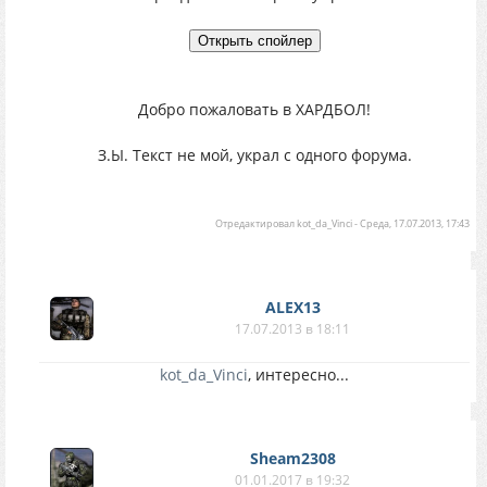
Добро пожаловать в ХАРДБОЛ!
З.Ы. Текст не мой, украл с одного форума.
Отредактировал
kot_da_Vinci
-
Среда, 17.07.2013, 17:43
ALEX13
17.07.2013 в 18:11
kot_da_Vinci
, интересно...
Sheam2308
01.01.2017 в 19:32