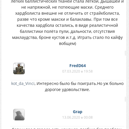
лёгких баллистических тканей стала лёгкой, дышашей и
не напряжной, не потеющие маски. Среднего
хардболиста внешне не отличить от страйкболиста,
разве что кроме макски и балаклавы. При том все
качества хардбола остались, в виде реалистичной
баллистики полёта пули, дальности, отсутствия
маклаудства, броне кустов и.т.д. Играть стало по кайфу
вобщем)
FredD64
07.03.2020 в 19:58
kot_da_Vinci
, Интересно было бы поиграть.Но уж больно
дорогое удовольствие.
Grap
13.06.2020 в 00:08