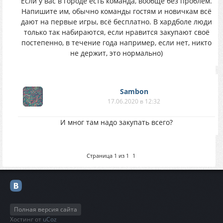
Если у вас в городе есть команда, вообще без проблем.
Напишите им, обычно команды гостям и новичкам всё
дают на первые игры, всё бесплатно. В хардболе люди
только так набираются, если нравится закупают своё
постепенно, в течение года например, если нет, никто
не держит, это нормально)
Sambon
17.06.2020 в 12:32
И мног там надо закупать всего?
Страница
1
из
1
1
Полная версия сайта
Хостинг от
uCoz