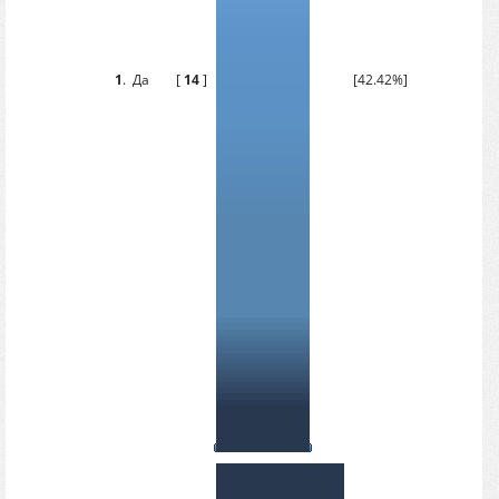
1
.
Да
[
14
]
[42.42%]