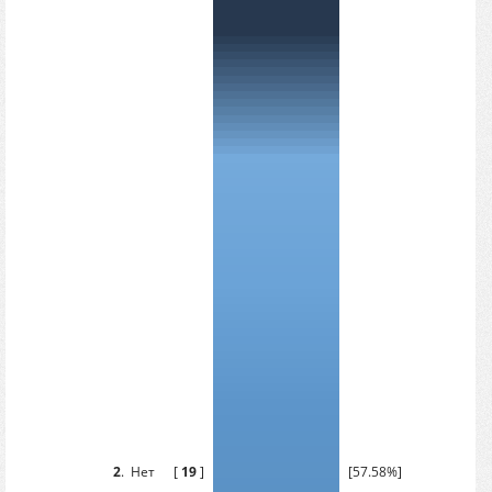
2
.
Нет
[
19
]
[57.58%]