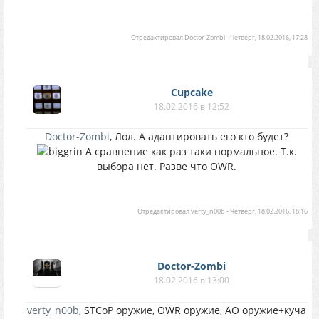
Отредактировал
Doctor-Zombi
-
Четверг, 18.02.2016, 17:28
Cupcake
18.02.2016 в 12:52
Doctor-Zombi
, Лол. А адаптировать его кто будет?
А сравнение как раз таки нормальное. Т.к.
выбора нет. Разве что OWR.
Отредактировал
verty_n00b
-
Четверг, 18.02.2016, 18:16
Doctor-Zombi
18.02.2016 в 13:00
verty_n00b
, STCoP оружие, OWR оружие, АО оружие+куча