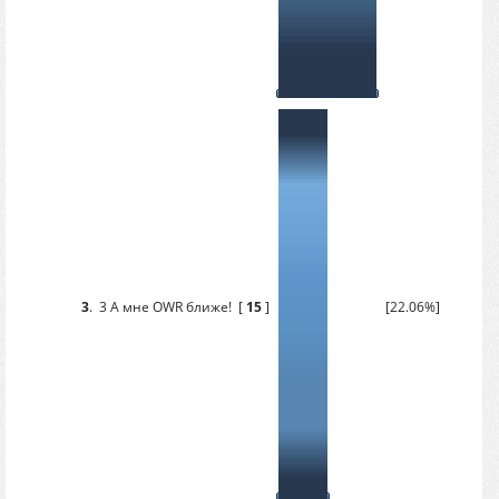
3
.
3 А мне OWR ближе!
[
15
]
[22.06%]