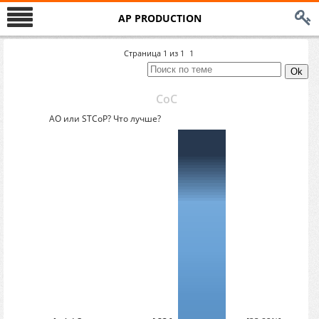
AP PRODUCTION
Страница
1
из
1
1
СоС
АО или STCoP? Что лучше?