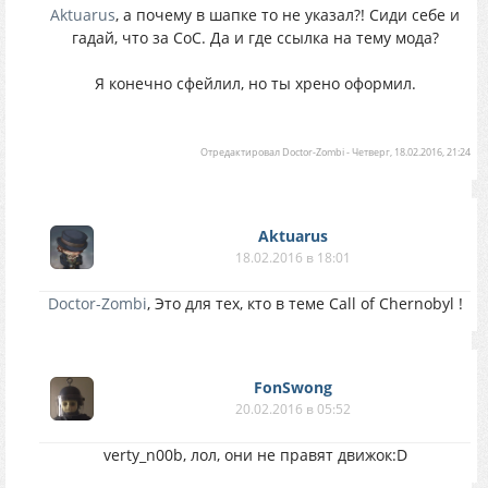
Aktuarus
, а почему в шапке то не указал?! Сиди себе и
гадай, что за СоС. Да и где ссылка на тему мода?
Я конечно сфейлил, но ты хрено оформил.
Отредактировал
Doctor-Zombi
-
Четверг, 18.02.2016, 21:24
Aktuarus
18.02.2016 в 18:01
Doctor-Zombi
, Это для тех, кто в теме Call of Chernobyl !
FonSwong
20.02.2016 в 05:52
verty_n00b, лол, они не правят движок:D