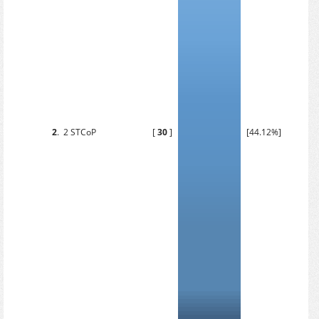
2
.
2 STCoP
[
30
]
[44.12%]