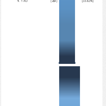
1
.
1 АО
[
23
]
[33.82%]