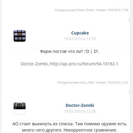
Отредактировал
Doctor-Zombi
-
Четверг, 18.02.2016, 17:28
Cupcake
18.02.2016 в 12:19
Фарм постов что ли? :'D | D':
Doctor-Zombi
,
http://ap-pro.ru/forum/94-10182-1
Отредактировал
verty_n00b
-
Четверг, 18.02.2016, 12:22
Doctor-Zombi
18.02.2016 в 12:28
АО стоит выкинуть из списка. Там помимо оружие есть
много чего другого. Некорректное сравнение.