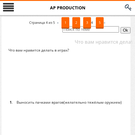
AP PRODUCTION
Страница
4
из
5
«
1
2
3
4
5
»
Что вам нравится делать
Что вам нравится делать в играх?
1
.
Выносить пачками врагов(желательно тяжёлым оружием)