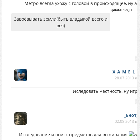
Метро всегда ухожу с головой в происходящее, ну а,
Цитата
(
Nick_F
)
Завоёвывать земли(быть владыкой всего и
вся)
X_A_M_E_L_E
28.07.2013 в 
Иследовать местность, ну игра
_Енот_
02.08.2013 в 
Исследование и поиск предметов для выживания