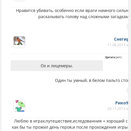
Нравится убивать, особенно если враги намного сильн
раскалывать голову над сложными загадками
Снегир
11.08.2013 в 
Цитата
(
jein
)
Ох и лицемеры.
Один ты умный, в белом пальто сто
Рико94
28.11.2013 в 
Люблю в играх,путешествие,иследованния + хороший сюж
как бы ты прожил день героя,и после прохождения игры 