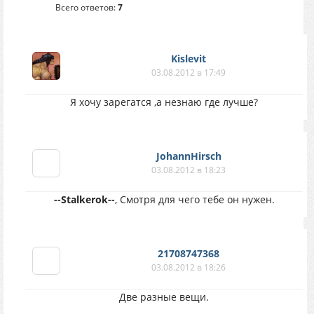
Всего ответов:
7
Kislevit
03.08.2012 в 17:49
Я хочу зарегатся ,а незнаю где лучше?
JohannHirsch
03.08.2012 в 18:23
--Stalkerok--
, Смотря для чего тебе он нужен.
21708747368
03.08.2012 в 18:26
Две разные вещи.