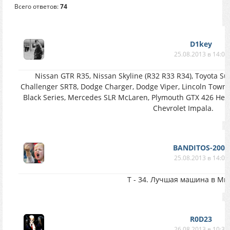
Всего ответов:
74
D1key
25.08.2013 в 14:01
Nissan GTR R35, Nissan Skyline (R32 R33 R34), Toyota S
Challenger SRT8, Dodge Charger, Dodge Viper, Lincoln Tow
Black Series, Mercedes SLR McLaren, Plymouth GTX 426 Hemi
Chevrolet Impala.
BANDITOS-2003
25.08.2013 в 14:03
Т - 34. Лучшая машина в Ми
R0D23
26.08.2013 в 10:34