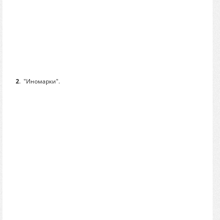
2
.
"Иномарки".