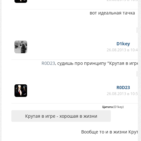
вот идеальная тачка
D1key
26.08.2013 в 10:48
R0D23
, судишь про принципу "Крутая в игре
R0D23
26.08.2013 в 10:50
Цитата
(
D1key
)
Крутая в игре - хорошая в жизни
Вообще то и в жизни Крута