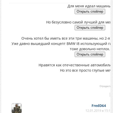
Для меня идеал машины:
Но безусловно самой лучшей для меня
Очень хотел бы иметь все эти три машины, но 2-я у
Уже давно вышедший концепт BMW I8 использующий гибр
тоже довольно неплох.
Нравятся как отечественные автомобили, 
Но это все просто глупые мечт
Отредакти
FredD64
12.01.2019 в 15:10