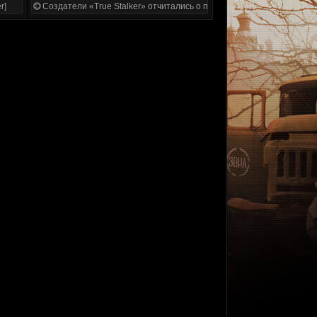
r]
Создатели «True Stalker» отчитались о проделанной работе