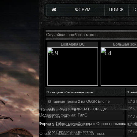
ФОРУМ
ПОИСК
С
Случайная подборка модов
Lost Alpha DC
Большая Зон
3.9
3.4
Последние обновленные темы
Прямо
Тайные Тропы 2 на OGSR Engine
ST
И.Г.Р.А. "ПОИГАРЕМ В ГОРОДА"
S.
Страница
2
из
2
«
1
2
Модератор форума:
FanG
Считаем
Ит
Форум
»
Общение
»
Опросы
»
Опрос пользователей
S.T.A.L.K.E.R. Anomaly
«О
⚒ Справочник вылетов
Фа
Опрос пользователей. Новая тема.