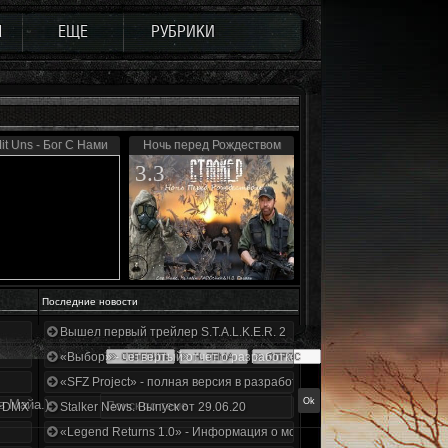
Ы
ЕЩЕ
РУБРИКИ
Mit Uns - Бог С Нами
Ночь перед Рождеством
3.3
Последние новости
Вышел первый трейлер S.T.A.L.K.E.R. 2
«Выбор» - четвертый отчет о разработке!
«SFZ Project» - полная версия в разработке!
в Майа.)
+DMX 1.3.5.ООП.МА.К.
Stalker News. Выпуск от 29.06.20
«Legend Returns 1.0» - Информация о моде за июнь 2020