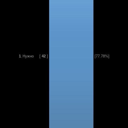
1
.
Нужно
[
42
]
[77.78%]