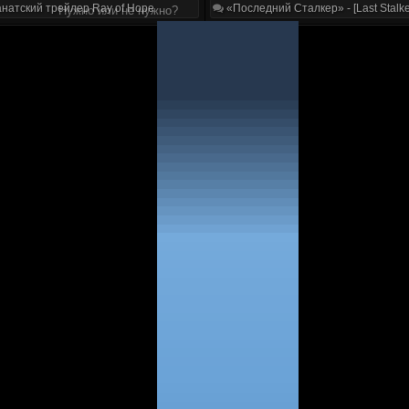
натский трейлер Ray of Hope
«Последний Сталкер» - [Last Stalke
Нужно или не нужно?