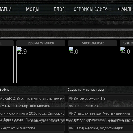
ТАТЬИ
МОДЫ
БЛОГ
СЕРВИСЫ САЙТА
ФАЙЛ
а
Время Альянса
Апокалипсис
Gott 
2.9
4.0
4.0
й эфир
Самые популярные темы
ALKER 2. Все, что нужно знать про мир, геймплей и сюжет | Разбор трейлера
Ветер времени 1.3
T.A.L.K.E.R. 2 Картина Маслом
NLC 7 Build 3.0
оги июня и июля 2020 года. Список нововведений
Упавшая звезда. Честь наёмника
. Новая тема.
(Новая, отдельная тема, для пользователей, работающих 
бречённый на вечные муки». Слабоумие и отвага
S.T.A.L.K.E.R. - Народная Солянка
н-Арт от Ruwartzone
[COM] Аддоны, модификации.