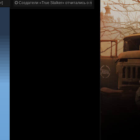
r]
Создатели «True Stalker» отчитались о проделанной работе