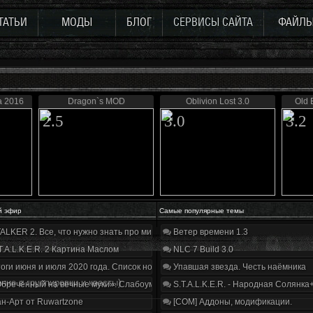
ТАТЬИ
МОДЫ
БЛОГ
СЕРВИСЫ САЙТА
ФАЙЛ
а 2016
Dragon`s MOD
Oblivion Lost 3.0
Old 
2.5
3.0
3.2
й эфир
Самые популярные темы
ALKER 2. Все, что нужно знать про мир, геймплей и сюжет | Разбор трейлера
Ветер времени 1.3
T.A.L.K.E.R. 2 Картина Маслом
NLC 7 Build 3.0
оги июня и июля 2020 года. Список нововведений
Упавшая звезда. Честь наёмника
ние в группировки и квесты)
бречённый на вечные муки». Слабоумие и отвага
S.T.A.L.K.E.R. - Народная Солянка
н-Арт от Ruwartzone
[COM] Аддоны, модификации.