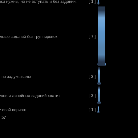
вки нужны, но не вступать и без заданий.
[
1
]
льше заданий без группировок.
[
7
]
м не задумывался.
[
2
]
иков и линейных заданий хватит
[
2
]
 свой вариант.
[
1
]
:
57