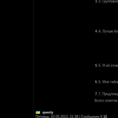
3
.
3. Группиро
4
.
4. Лучше бо
5
.
5. Я об это
6
.
6. Мне тайн
7
.
7. Предложу
Всего ответов
qwerty
Пятница, 03.05.2013, 21:38 | Сообщение #
16