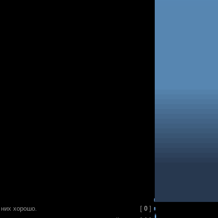
з них хорошо.
[
0
]