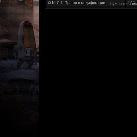
NLC 7. Правки и модификации
Фа
Нужно ли в м