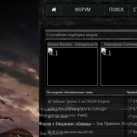
ФОРУМ
ПОИСК
С
Случайная подборка модов
Dream Reader - Dangerous Area
Народная Солянк
4.1
4.1
Последние обновленные темы
Прямо
Тайные Тропы 2 на OGSR Engine
ST
И.Г.Р.А. "ПОИГАРЕМ В ГОРОДА"
S.
Страница
2
из
2
«
1
2
Модератор форума:
FanG
Считаем
Ит
Форум
»
Общение
»
Опросы
»
Зов Припяти
(Вступле
S.T.A.L.K.E.R. Anomaly
«О
⚒ Справочник вылетов
Фа
Зов Припяти