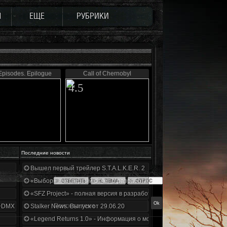
Ы
ЕЩЕ
РУБРИКИ
Episodes. Epilogue
Call of Chernobyl
4.5
Последние новости
Вышел первый трейлер S.T.A.L.K.E.R. 2
«Выбор» - четвертый отчет о разработке!
«SFZ Project» - полная версия в разработке!
+DMX 1.3.5.ООП.МА.К.
Stalker News. Выпуск от 29.06.20
«Legend Returns 1.0» - Информация о моде за июнь 2020