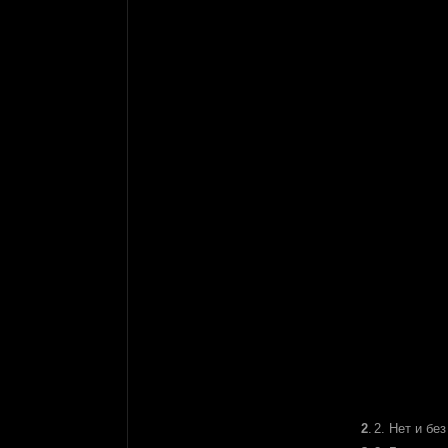
2
.
2. Нет и бе