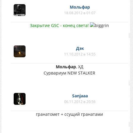
Мольфар
18.08.2012 в 01:07
Закрытие GSC - конец света!
Дэк
11.10.2012 в 14:55
Мольфар
, ХД
Сурвариум NEW STALKER
Sanjaaa
06.11.2012 в 20:56
гранатомет + ссущий гранатами