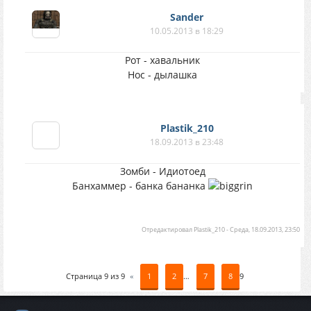
Sander
10.05.2013 в 18:29
Рот - хавальник
Нос - дылашка
Plastik_210
18.09.2013 в 23:48
Зомби - Идиотоед
Банхаммер - банка бананка
Отредактировал
Plastik_210
-
Среда, 18.09.2013, 23:50
Страница
9
из
9
«
1
2
…
7
8
9