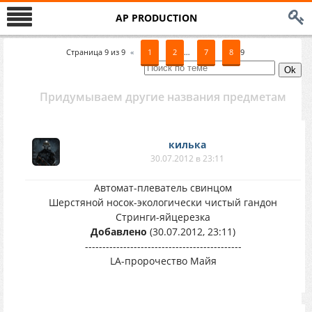
AP PRODUCTION
Страница
9
из
9
«
1
2
…
7
8
9
Придумываем другие названия предметам
килька
30.07.2012 в 23:11
Автомат-плеватель свинцом
Шерстяной носок-экологически чистый гандон
Стринги-яйцерезка
Добавлено
(30.07.2012, 23:11)
---------------------------------------------
LA-пророчество Майя