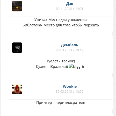
Дэк
09.11.2012 в 14:01
Унитаз-Место для упокоения
Библотека- Место для того чтобы поржать
Дембель
29.03.2013 в 19:12
Туалет - толчок)
Кухня - Жральня))
Wookie
30.03.2013 в 18:05
Принтер - чернилосратель