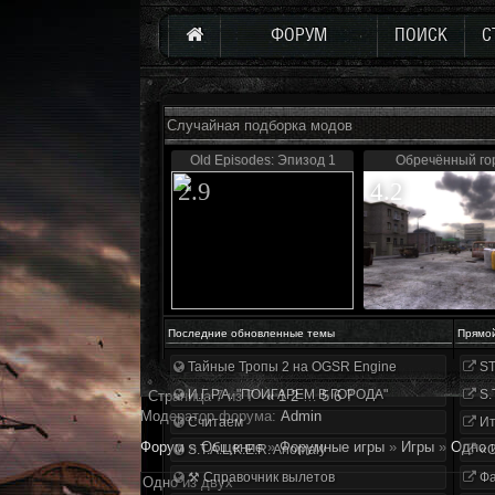
ФОРУМ
ПОИСК
С
Случайная подборка модов
Old Episodes: Эпизод 1
Обречённый го
2.9
4.2
Последние обновленные темы
Прямо
Тайные Тропы 2 на OGSR Engine
ST
И.Г.Р.А. "ПОИГАРЕМ В ГОРОДА"
S.
Страница
7
из
7
«
1
2
…
5
6
7
Модератор форума:
Аdmin
Считаем
Ит
Форум
»
Общение
»
Форумные игры
»
Игры
»
Одно 
S.T.A.L.K.E.R. Anomaly
«О
⚒ Справочник вылетов
Фа
Одно из двух