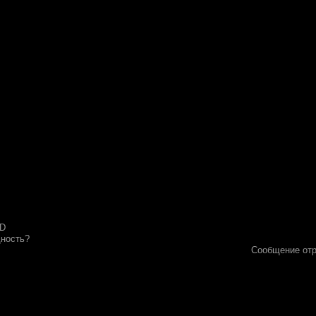
:D
дность?
Сообщение от