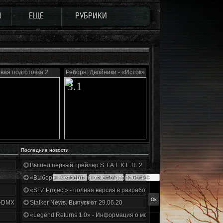
Ы
ЕЩЕ
РУБРИКИ
вая подготовка 2
Реборн: Двойники - «Исток»
3.1
Последние новости
Вышел первый трейлер S.T.A.L.K.E.R. 2
«Выбор» - четвертый отчет о разработке!
«SFZ Project» - полная версия в разработке!
+DMX 1.3.5.ООП.МА.К.
Stalker News. Выпуск от 29.06.20
«Legend Returns 1.0» - Информация о моде за июнь 2020