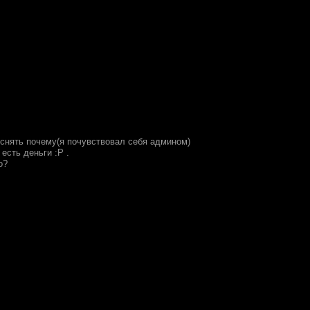
снять почему(я почувствовал себя админом)
 есть деньги :P .
о?