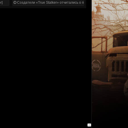
r]
Создатели «True Stalker» отчитались о проделанной работе