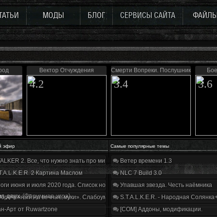
ТАТЬИ
МОДЫ
БЛОГ
СЕРВИСЫ САЙТА
ФАЙЛ
род
Вектор Отчуждения
Смерти Вопреки. Послушник
Бое
4.2
3.4
3.6
й эфир
Самые популярные темы
ALKER 2. Все, что нужно знать про мир, геймплей и сюжет | Разбор трейлера
Ветер времени 1.3
T.A.L.K.E.R. 2 Картина Маслом
NLC 7 Build 3.0
оги июня и июля 2020 года. Список нововведений
Упавшая звезда. Честь наёмника
из двух
(Форумная игра)
бречённый на вечные муки». Слабоумие и отвага
S.T.A.L.K.E.R. - Народная Солянка
н-Арт от Ruwartzone
[COM] Аддоны, модификации.