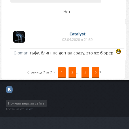
Нет.
Catalyst
02.04.2020 в 21:39
Glomar
, тьфу, блин, не догнал сразу, это же бюрер!
Страница
7
из
7
«
1
2
…
5
6
7
Полная версия сайта
Хостинг от
uCoz