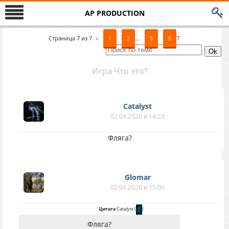
AP PRODUCTION
Страница
7
из
7
«
1
2
…
5
6
7
Игра Что это?
Catalyst
02.04.2020 в 14:23
Фляга?
Glomar
02.04.2020 в 15:00
Цитата
Catalyst
(
)
Фляга?