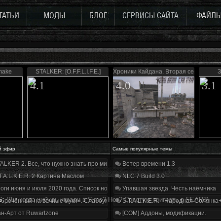
ТАТЬИ
МОДЫ
БЛОГ
СЕРВИСЫ САЙТА
ФАЙЛ
make
STALKER: [O.F.F.L.I.F.E.]
Хроники Кайдана. Вторая серия
З
4.1
4.0
3.1
й эфир
Самые популярные темы
ALKER 2. Все, что нужно знать про мир, геймплей и сюжет | Разбор трейлера
Ветер времени 1.3
T.A.L.K.E.R. 2 Картина Маслом
NLC 7 Build 3.0
оги июня и июля 2020 года. Список нововведений
Упавшая звезда. Честь наёмника
S.
(Вы когда-нибудь играли в Sims? Нет? Советую поиграть в FEAR3)
бречённый на вечные муки». Слабоумие и отвага
S.T.A.L.K.E.R. - Народная Солянка
н-Арт от Ruwartzone
[COM] Аддоны, модификации.