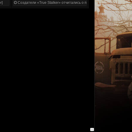
r]
Создатели «True Stalker» отчитались о проделанной работе