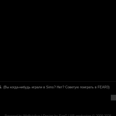
S.
(Вы когда-нибудь играли в Sims? Нет? Советую поиграть в FEAR3)
Powered by
Wolfstalker
| Design by
FanG
|
AP production
© 2009-2026