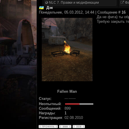
NLC 7. Правки и модификации
Фа
Дэк
Понедельник, 05.03.2012, 14:44 | Сообщение #
16
Да не фига) ты об
Требую закрыть 
Fallen Man
Статус
:
Неопытный
:
Сообщений
:
899
Награды
:
1
Регистрация
:
02.08.2010