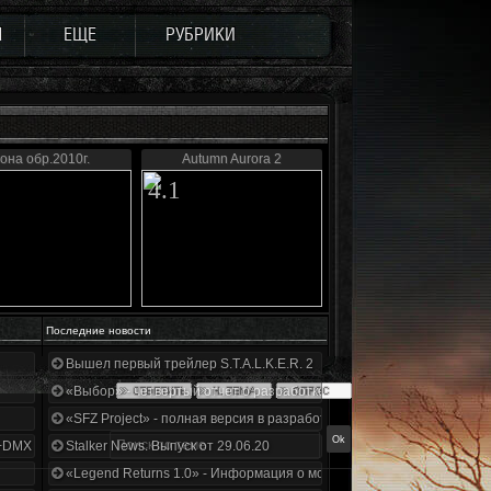
Ы
ЕЩЕ
РУБРИКИ
она обр.2010г.
Autumn Aurora 2
4.1
Последние новости
Вышел первый трейлер S.T.A.L.K.E.R. 2
«Выбор» - четвертый отчет о разработке!
«SFZ Project» - полная версия в разработке!
+DMX 1.3.5.ООП.МА.К.
Stalker News. Выпуск от 29.06.20
«Legend Returns 1.0» - Информация о моде за июнь 2020