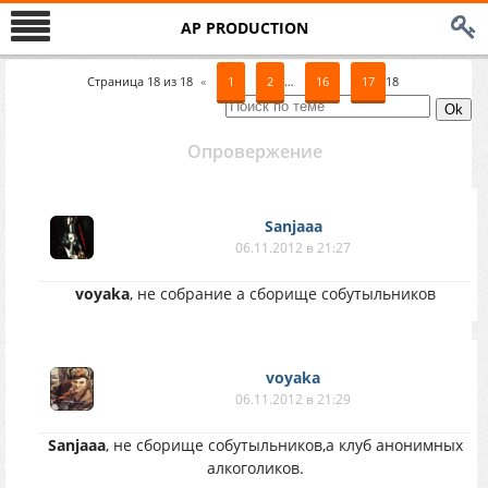
AP PRODUCTION
Страница
18
из
18
«
1
2
…
16
17
18
Опровержение
Sanjaaa
06.11.2012 в 21:27
voyaka
, не собрание а сборище собутыльников
voyaka
06.11.2012 в 21:29
Sanjaaa
, не сборище собутыльников,а клуб анонимных
алкоголиков.