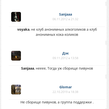
Sanjaaa
06.11.2012 в 21:32
voyaka
, не клуб анонимных алкоголиков а клуб
анонимных кока-коликов
Дэк
09.11.2012 в 13:58
Sanjaaa
, нееее, Тогда уж сборище пивунов
Glomar
22.10.2019 в 18:38
Не сборище пивунов, а группа поддержки .