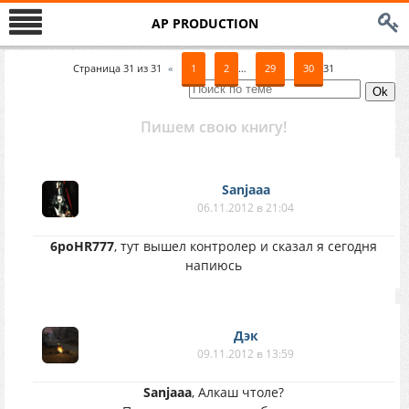
AP PRODUCTION
Страница
31
из
31
«
1
2
…
29
30
31
Пишем свою книгу!
Sanjaaa
06.11.2012 в 21:04
6poHR777
, тут вышел контролер и сказал я сегодня
напиюсь
Дэк
09.11.2012 в 13:59
Sanjaaa
, Алкаш чтоле?