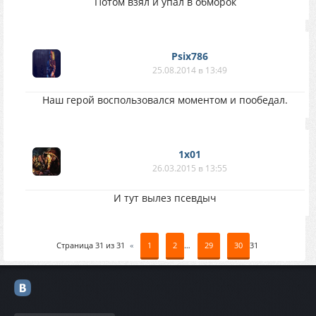
Потом взял и упал в обморок
Psix786
25.08.2014 в 13:49
Наш герой воспользовался моментом и пообедал.
1x01
26.03.2015 в 13:55
И тут вылез псевдыч
Страница
31
из
31
«
1
2
…
29
30
31