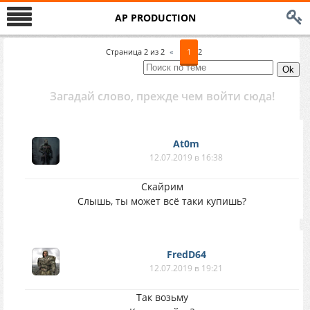
AP PRODUCTION
Страница
2
из
2
«
1
2
Загадай слово, прежде чем войти сюда!
At0m
12.07.2019 в 16:38
Скайрим
Слышь, ты может всё таки купишь?
FredD64
12.07.2019 в 19:21
Так возьму