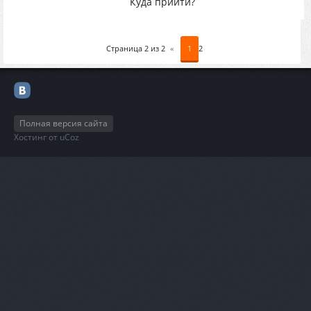
Куда прийти?
Страница
2
из
2
«
1
2
Полная версия сайта
Хостинг от
uCoz