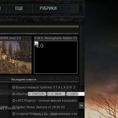
Ы
ЕЩЕ
РУБРИКИ
MDRK mod 1.0
R.M.A. Atmospheric Addon 3.0
4.0
Последние новости
Вышел первый трейлер S.T.A.L.K.E.R. 2
«Выбор» - четвертый отчет о разработке!
«SFZ Project» - полная версия в разработке!
+DMX 1.3.5.ООП.МА.К.
Stalker News. Выпуск от 29.06.20
ак)
(Новые и
«Legend Returns 1.0» - Информация о моде за июнь 2020