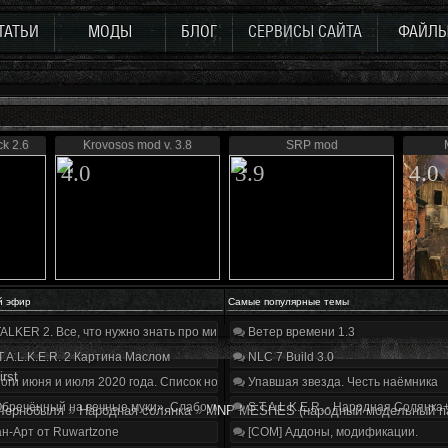
ТАТЬИ
МОДЫ
БЛОГ
СЕРВИСЫ САЙТА
ФАЙЛ
k 2.6
Krovosos mod v. 3.8
SRP mod
4.0
3.9
4.0
й эфир
Самые популярные темы
ALKER 2. Все, что нужно знать про мир, геймплей и сюжет | Разбор трейлера
Ветер времени 1.3
T.A.L.K.E.R. 2 Картина Маслом
NLC 7 Build 3.0
irst
оги июня и июля 2020 года. Список нововведений
Упавшая звезда. Честь наёмника
бречённый на вечные муки». Слабоумие и отвага
S.T.A.L.K.E.R. - Народная Солянка
Чернобыля
»
Народная солянка
»
MNP MESHES (народный модельный п
н-Арт от Ruwartzone
[COM] Аддоны, модификации.