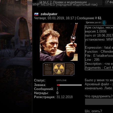
NLC 7. Правки и модификации
Фа
MNP MESHES (народный модельный пак)
zebulpator
Четверг, 03.01.2019, 16:17 | Сообщение #
61
Цитата
pavuk
(
)
Арм склады, неск
версия 1.0006
патч от 18.06.201
установлено: MNP
Expression : fatal e
Function : CRender
File : E:\stalker\s
Line : 295
Description : <no 
Arguments : Can't f
Было у меня то ж
Статус
:
Архивный файл - э
Зевака
:
изначально. Либо 
Сообщений
:
1
Награды
:
0
Что предпринять?
Регистрация
:
31.12.2018
Шо, опять?