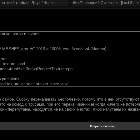
натский трейлер Ray of Hope
«Последний Сталкер» - [Last Stalke
олько шагов и вылет
7
 MESHES для НС 2016 и 10006_exe_fixxed_v4 (Macron)
rror
::texture_load
ources\trunk\xr_3da\xrRender\Texture.cpp
expression>
ind texture 'act\act_stalker_spec_aaz'
е самое. Сборку перекачивать бесполезно, потому что в ней отсутствую
то не комод с трусами, при его перекачивании никогда ничего не потер
они перепутаны, находятся не на своих местах, либо напутаны их назва