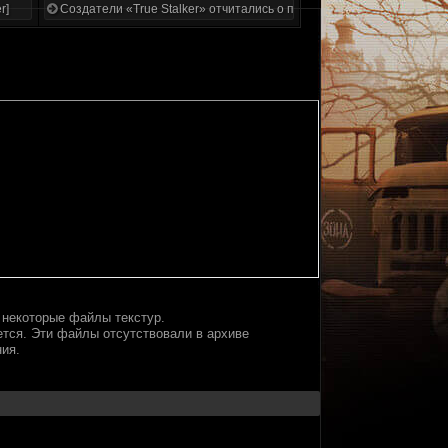
r]
Создатели «True Stalker» отчитались о проделанной работе
т некоторые файлы текстур.
яется. Эти файлы отсутствовали в архиве
ния.