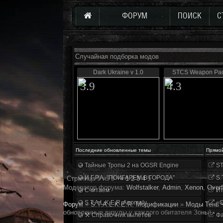
ФОРУМ
ПОИСК
С
Случайная подборка модов
Dark Ukraine v 1.0
STCS Weapon Pac
3.9
4.3
Последние обновленные темы
Прямо
Тайные Тропы 2 на OGSR Engine
ST
И.Г.Р.А. "ПОИГАРЕМ В ГОРОДА"
S.
Страница
5
из
5
«
1
2
3
4
5
Модератор форума:
Wolfstalker
,
Аdmin
,
Xenon
,
Overf
Считаем
Ит
S.T.A.L.K.E.R. Anomaly
«О
Форум
»
S.T.A.L.K.E.R. Модификации
»
Моды Тень 
обновленные визулы у каждого обитателя Зоны)
⚒ Справочник вылетов
Фа