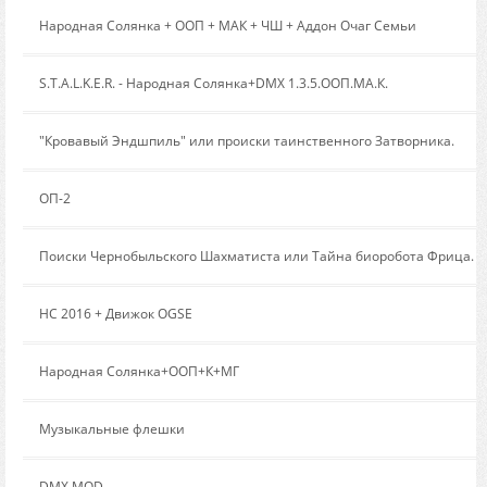
Сообщение от:
Народная Солянка + ООП + МАК + ЧШ + Аддон Очаг Семьи
Сообщение от:
S.T.A.L.K.E.R. - Народная Солянка+DMX 1.3.5.ООП.МА.К.
Сообщение от:
"Кровавый Эндшпиль" или происки таинственного Затворника.
Сообщение от:
ОП-2
Сообщение от:
Поиски Чернобыльского Шахматиста или Тайна биоробота Фрица.
Сообщение от:
НС 2016 + Движок OGSE
Сообщение от:
Народная Солянка+ООП+К+МГ
Сообщение от:
Музыкальные флешки
Сообщение от:
DMX MOD