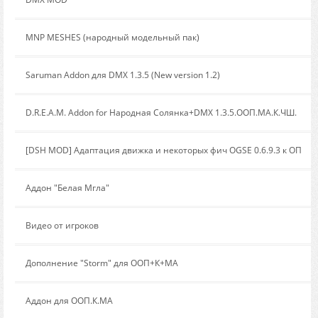
Сообщение от:
MNP MESHES (народный модельный пак)
Сообщение от:
Saruman Addon для DMX 1.3.5 (New version 1.2)
Сообщение от:
D.R.E.A.M. Addon for Народная Солянка+DMX 1.3.5.ООП.МА.К.ЧШ.
Сообщение от:
[DSH MOD] Адаптация движка и некоторых фич OGSE 0.6.9.3 к ОП
Сообщение от:
Аддон "Белая Мгла"
Сообщение от:
Видео от игроков
Сообщение от:
Дополнение "Storm" для ООП+К+МА
Сообщение от:
Аддон для ООП.К.МА