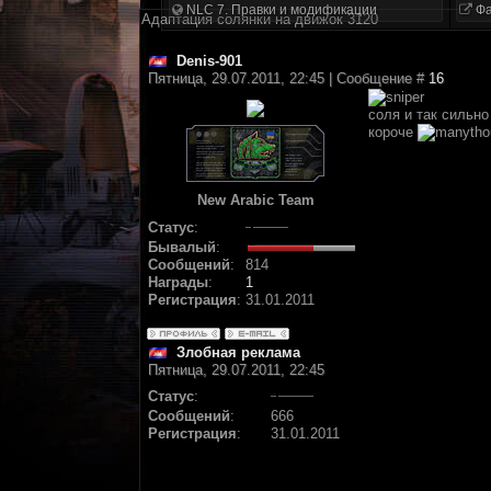
NLC 7. Правки и модификации
Фа
Адаптация солянки на движок 3120
Denis-901
Пятница, 29.07.2011, 22:45 | Сообщение #
16
соля и так сильн
короче
New Arabic Team
Статус
:
Бывалый
:
Сообщений
:
814
Награды
:
1
Регистрация
:
31.01.2011
Злобная реклама
Пятница, 29.07.2011, 22:45
Статус
:
Сообщений
:
666
Регистрация
:
31.01.2011