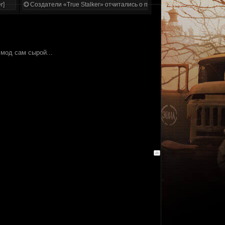
r]
Создатели «True Stalker» отчитались о проделанной работе
 мод сам сырой...