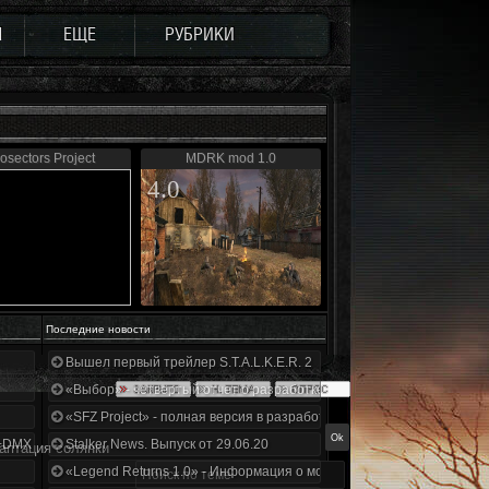
Ы
ЕЩЕ
РУБРИКИ
osectors Project
MDRK mod 1.0
4.0
Последние новости
Вышел первый трейлер S.T.A.L.K.E.R. 2
«Выбор» - четвертый отчет о разработке!
«SFZ Project» - полная версия в разработке!
+DMX 1.3.5.ООП.МА.К.
Stalker News. Выпуск от 29.06.20
аптация солянки
«Legend Returns 1.0» - Информация о моде за июнь 2020