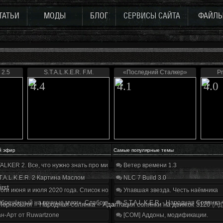
ТАТЬИ
МОДЫ
БЛОГ
СЕРВИСЫ САЙТА
ФАЙЛ
2.5
S.T.A.L.K.E.R. F.M.
«Последний Сталкер»
Pr
4.4
4.1
4.0
й эфир
Самые популярные темы
ALKER 2. Все, что нужно знать про мир, геймплей и сюжет | Разбор трейлера
Ветер времени 1.3
T.A.L.K.E.R. 2 Картина Маслом
NLC 7 Build 3.0
irst
оги июня и июля 2020 года. Список нововведений
Упавшая звезда. Честь наёмника
бречённый на вечные муки». Слабоумие и отвага
S.T.A.L.K.E.R. - Народная Солянка
Чернобыля
»
Народная солянка
»
Адаптация солянки на движок 3120
(Ад
н-Арт от Ruwartzone
[COM] Аддоны, модификации.