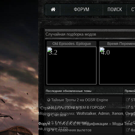
ФОРУМ
ПОИСК
С
Случайная подборка модов
Old Episodes. Epilogue
Время Перемен 
3.2
4.0
Последние обновленные темы
Прямо
Тайные Тропы 2 на OGSR Engine
ST
И.Г.Р.А. "ПОИГАРЕМ В ГОРОДА"
S.
Страница
2
из
2
«
1
2
Модератор форума:
Wolfstalker
,
Аdmin
,
Xenon
,
Overf
Считаем
Ит
S.T.A.L.K.E.R. Anomaly
«О
Форум
»
S.T.A.L.K.E.R. Модификации
»
Моды Тень 
на движок 3120)
⚒ Справочник вылетов
Фа