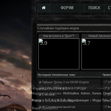
ФОРУМ
ПОИСК
С
Случайная подборка модов
Как вступить в "Долг"?
Новый Арсенал 
3.9
3.7
Последние обновленные темы
Прямо
Тайные Тропы 2 на OGSR Engine
ST
И.Г.Р.А. "ПОИГАРЕМ В ГОРОДА"
S.
Страница
2
из
2
«
1
2
Модератор форума:
Wolfstalker
,
Аdmin
,
Xenon
,
Overf
Считаем
Ит
Форум
»
S.T.A.L.K.E.R. Модификации
»
Моды Тень 
S.T.A.L.K.E.R. Anomaly
«О
⚒ Справочник вылетов
Фа
Ваши скриншоты