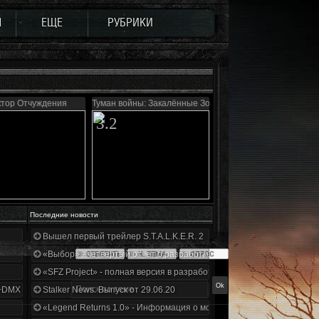
Ы
ЕЩЕ
РУБРИКИ
ктор Отчуждения
Туман войны: Закалённые Зоной
3.2
Последние новости
Вышел первый трейлер S.T.A.L.K.E.R. 2
«Выбор» - четвертый отчет о разработке!
«SFZ Project» - полная версия в разработке!
+DMX 1.3.5.ООП.МА.К.
Stalker News. Выпуск от 29.06.20
«Legend Returns 1.0» - Информация о моде за июнь 2020