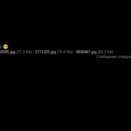
ка
60085.jpg
(71.0 Kb)
·
5771325.jpg
(75.6 Kb)
·
9835467.jpg
(83.2 Kb)
Сообщение отреда