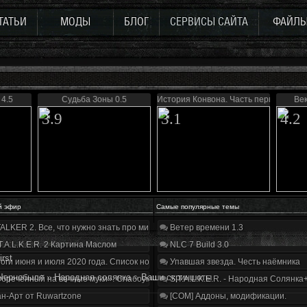
ТАТЬИ
МОДЫ
БЛОГ
СЕРВИСЫ САЙТА
ФАЙЛ
4.5
Судьба Зоны 0.5
История Конвона. Часть первая
Ве
3.9
3.1
4.2
й эфир
Самые популярные темы
ALKER 2. Все, что нужно знать про мир, геймплей и сюжет | Разбор трейлера
Ветер времени 1.3
T.A.L.K.E.R. 2 Картина Маслом
NLC 7 Build 3.0
irst
оги июня и июля 2020 года. Список нововведений
Упавшая звезда. Честь наёмника
Чернобыля
»
Народная солянка
»
Ваши скриншоты
бречённый на вечные муки». Слабоумие и отвага
S.T.A.L.K.E.R. - Народная Солянка
н-Арт от Ruwartzone
[COM] Аддоны, модификации.