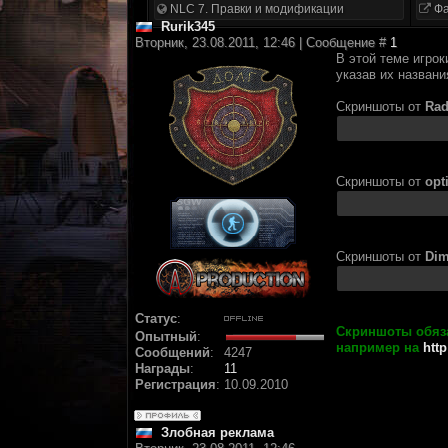
NLC 7. Правки и модификации
Фа
Rurik345
Вторник, 23.08.2011, 12:46 | Сообщение #
1
В этой теме игрок
указав их назван
Скриншоты от
Ra
Скриншоты от
opt
Скриншоты от
Dim
Статус
:
Скриншоты обяза
Опытный
:
например на
http
Сообщений
:
4247
Награды
:
11
Регистрация
:
10.09.2010
Злобная реклама