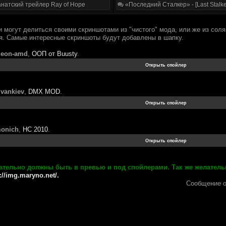
натский трейлер Ray of Hope
«Последний Сталкер» - [Last Stalke
и могут делиться своими скриншотами из "чистого" мода, или же из сол
ия. Самые интересные скриншоты будут добавлены в шапку.
deon-amd
,
ООП от Buusty
.
ivankiev
,
DMX MOD
.
onich
,
НС 2010
.
тельно должны быть в превью и под спойлерами. Так же желатель
://img.maryno.net/.
Сообщение 