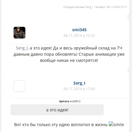
Отредактировал
Serg_I
-
Четверг, 06.11.2014, 01:11
smi345
06.11.2014 в 10:32
Serg_I
, а это идея! Да и весь оружейный склад на ТЧ
давным давно пора обновлять! Старые анимации уже
вообще никак не смотрятся!
Serg_I
06.11.2014 в 17:09
Цитата
smi345
(
)
а это идея!
Вот кто бы только эту идею воплотил в жизнь