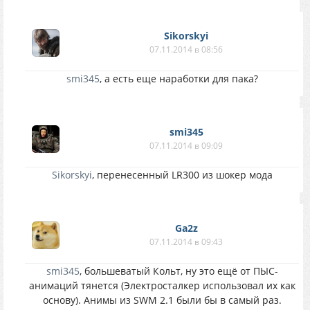
Sikorskyi
07.11.2014 в 08:56
smi345
, а есть еще наработки для пака?
smi345
07.11.2014 в 09:09
Sikorskyi
, перенесенный LR300 из шокер мода
Ga2z
07.11.2014 в 09:43
smi345
, большеватый Кольт, ну это ещё от ПЫС-
анимаций тянется (Электросталкер использовал их как
основу). Анимы из SWM 2.1 были бы в самый раз.