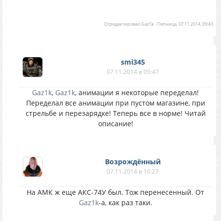
Отредактировал
Gaz1k
-
Пятница, 07.11.2014, 09:43
smi345
07.11.2014 в 09:47
Gaz1k
,
Gaz1k
, анимации я некоторые переделал!
Переделал все анимации при пустом магазине, при
стрельбе и перезарядке! Теперь все в норме! Читай
описание!
Возрождённый
07.11.2014 в 10:27
На АМК ж еще АКС-74У был. Тож перенесенный. От
Gaz1k
-а, как раз таки.