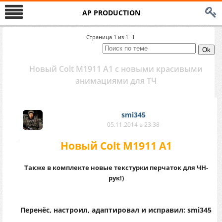
AP PRODUCTION
Страница
1
из
1
1
Новый Colt M1911 A1 с новыми красивыми
анимациями для ТЧ
smi345
05.11.2014 в 23:38
Новый Colt M1911 A1
Также в комплекте новые текстурки перчаток для ЧН-
рук!)
Перенёс, настроил, адаптировал и исправил: smi345