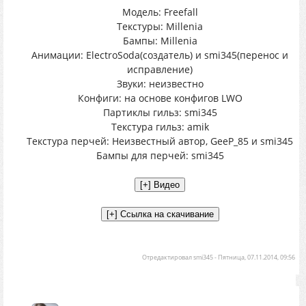
Модель: Freefall
Текстуры: Millenia
Бампы: Millenia
Анимации: ElectroSoda(создатель) и smi345(перенос и
исправление)
Звуки: неизвестно
Конфиги: на основе конфигов LWO
Партиклы гильз: smi345
Текстура гильз: amik
Текстура перчей: Неизвестный автор, GeeP_85 и smi345
Бампы для перчей: smi345
Отредактировал
smi345
-
Пятница, 07.11.2014, 09:56