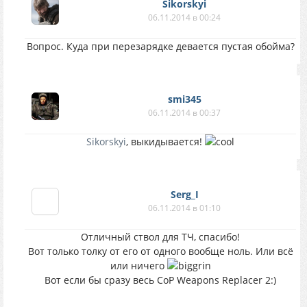
Sikorskyi
06.11.2014 в 00:24
Вопрос. Куда при перезарядке девается пустая обойма?
smi345
06.11.2014 в 00:37
Sikorskyi
, выкидывается!
Serg_I
06.11.2014 в 01:10
Отличный ствол для ТЧ, спасибо!
Вот только толку от его от одного вообще ноль. Или всё
или ничего
Вот если бы сразу весь CoP Weapons Replacer 2:)