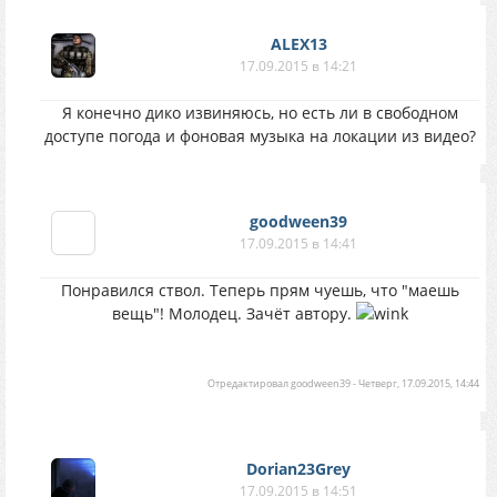
ALEX13
17.09.2015 в 14:21
Я конечно дико извиняюсь, но есть ли в свободном
доступе погода и фоновая музыка на локации из видео?
goodween39
17.09.2015 в 14:41
Понравился ствол. Теперь прям чуешь, что "маешь
вещь"! Молодец. Зачёт автору.
Отредактировал
goodween39
-
Четверг, 17.09.2015, 14:44
Dorian23Grey
17.09.2015 в 14:51