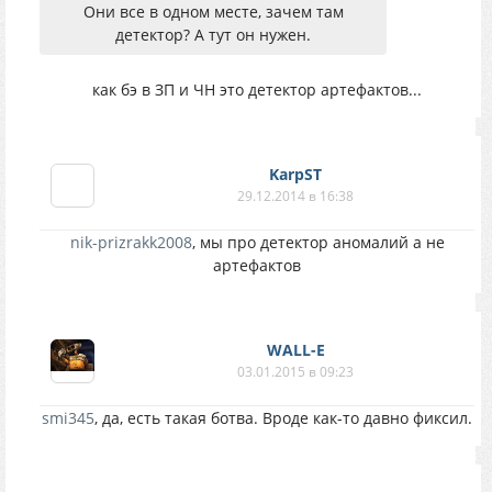
Они все в одном месте, зачем там
детектор? А тут он нужен.
как бэ в ЗП и ЧН это детектор артефактов...
KarpST
29.12.2014 в 16:38
nik-prizrakk2008
, мы про детектор аномалий а не
артефактов
WALL-E
03.01.2015 в 09:23
smi345
, да, есть такая ботва. Вроде как-то давно фиксил.