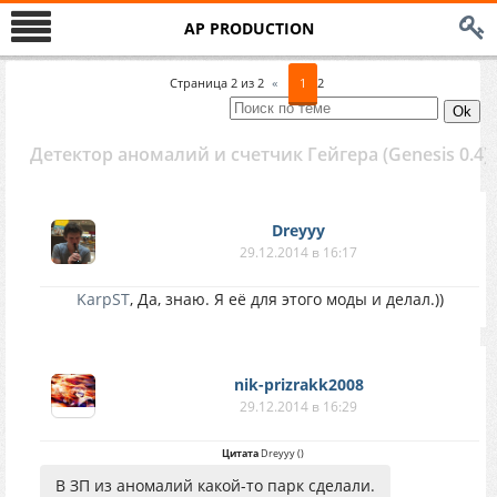
AP PRODUCTION
Страница
2
из
2
«
1
2
Детектор аномалий и счетчик Гейгера (Genesis 0.4)
Dreyyy
29.12.2014 в 16:17
KarpST
, Да, знаю. Я её для этого моды и делал.))
nik-prizrakk2008
29.12.2014 в 16:29
Цитата
Dreyyy
(
)
В ЗП из аномалий какой-то парк сделали.