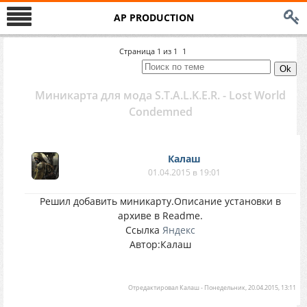
AP PRODUCTION
Страница
1
из
1
1
Миникарта для мода S.T.A.L.K.E.R. - Lost World
Condemned
Калаш
01.04.2015 в 19:01
Решил добавить миникарту.Описание установки в
архиве в Readme.
Ссылка
Яндекс
Автор:Калаш
Отредактировал
Калаш
-
Понедельник, 20.04.2015, 13:11