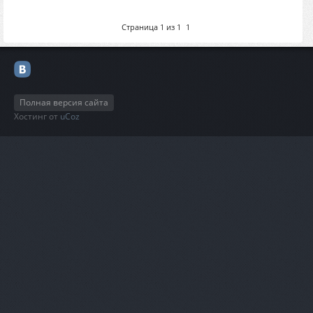
Страница
1
из
1
1
Полная версия сайта
Хостинг от
uCoz