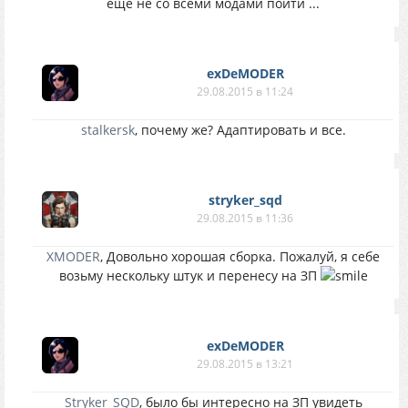
еще не со всеми модами пойти ...
exDeMODER
29.08.2015 в 11:24
stalkersk
, почему же? Адаптировать и все.
stryker_sqd
29.08.2015 в 11:36
XMODER
, Довольно хорошая сборка. Пожалуй, я себе
возьму нескольку штук и перенесу на ЗП
exDeMODER
29.08.2015 в 13:21
Stryker_SQD
, было бы интересно на ЗП увидеть