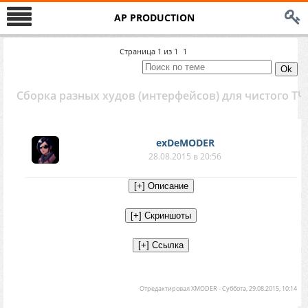
AP PRODUCTION
Страница
1
из
1
1
Сборка разных худов (интерфейсов) для чистого ТЧ
exDeMODER
28.08.2015 в 20:56
Отредактировал
XMODER
-
Суббота, 29.08.2015, 10:14