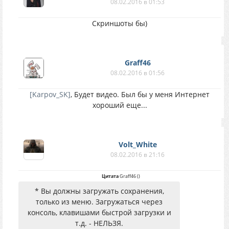
08.02.2016 в 01:53
Скриншоты бы)
Graff46
08.02.2016 в 01:56
[Karpov_SK]
, Будет видео. Был бы у меня Интернет
хороший еще...
Volt_White
08.02.2016 в 21:16
Цитата
Graff46
(
)
* Вы должны загружать сохранения,
только из меню. Загружаться через
консоль, клавишами быстрой загрузки и
т.д. - НЕЛЬЗЯ.