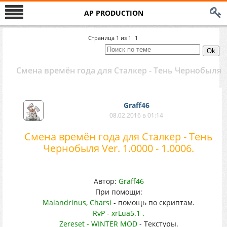
AP PRODUCTION
Страница
1
из
1
1
Смена времён года для Сталкер - Тень Чернобыля
Graff46
08.02.2016 в 01:14
Смена времён года для Сталкер - Тень
Чернобыля Ver. 1.0000 - 1.0006.
Автор:
Graff46
При помощи:
Malandrinus, Charsi
- помощь по скриптам.
RvP - xrLua5.1 .
Zereset - WINTER MOD
- Текстуры.