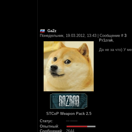
Ga2z
Понедельник, 19.03.2012, 13:43 | Сообщение #
3
Pr1zrak
,
Да не за что) У м
STCoP Weapon Pack 2.5
Статус
:
Опытный
:
Сообщений
:
2644