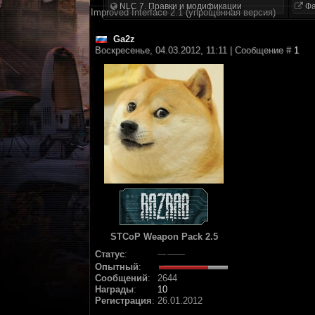
NLC 7. Правки и модификации
Фа
Improved Interface 2.1 (упрощённая версия)
Ga2z
Воскресенье, 04.03.2012, 11:11 | Сообщение #
1
STCoP Weapon Pack 2.5
Статус
:
Опытный
:
Сообщений
:
2644
Награды
:
10
Регистрация
:
26.01.2012