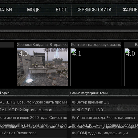
ТАТЬИ
МОДЫ
БЛОГ
СЕРВИСЫ САЙТА
ФАЙЛ
2
Хроники Кайдана. Вторая серия
Контракт на хорошую жизнь
В
4.0
4.1
4.0
й эфир
Самые популярные темы
ALKER 2. Все, что нужно знать про мир, геймплей и сюжет | Разбор трейлера
Ветер времени 1.3
T.A.L.K.E.R. 2 Картина Маслом
NLC 7 Build 3.0
оги июня и июля 2020 года. Список нововведений
Упавшая звезда. Честь наёмника
бречённый на вечные муки». Слабоумие и отвага
S.T.A.L.K.E.R. - Народная Солянка
ификации
»
Мини дополнения
»
Improved Interface 2.1 (упрощённая верси
н-Арт от Ruwartzone
[COM] Аддоны, модификации.