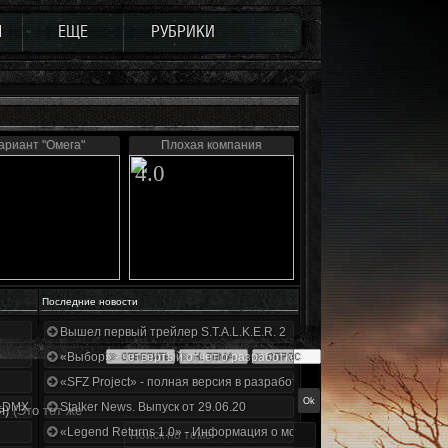
Ы
ЕЩЕ
РУБРИКИ
ариант "Омега"
Плохая компания
4.0
Последние новости
Вышел первый трейлер S.T.A.L.K.E.R. 2
«Выбор» - четвертый отчет о разработке!
«SFZ Project» - полная версия в разработке!
+DMX 1.3.5.ООП.МА.К.
Stalker News. Выпуск от 29.06.20
я)
(Это тот же
«Legend Returns 1.0» - Информация о моде за июнь 2020