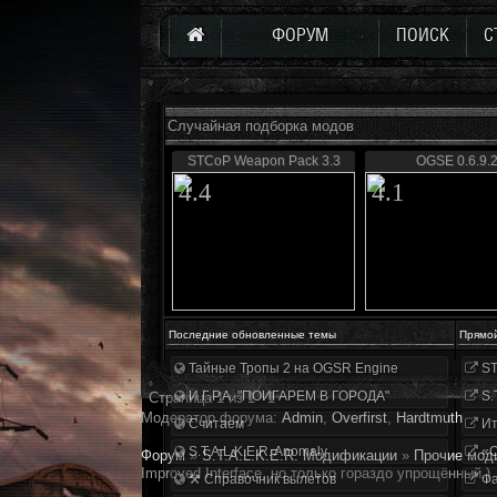
ФОРУМ
ПОИСК
С
Случайная подборка модов
STCoP Weapon Pack 3.3
OGSE 0.6.9.
4.4
4.1
Последние обновленные темы
Прямо
Тайные Тропы 2 на OGSR Engine
ST
И.Г.Р.А. "ПОИГАРЕМ В ГОРОДА"
S.
Страница
1
из
1
1
Модератор форума:
Аdmin
,
Overfirst
,
Hardtmuth
Считаем
Ит
S.T.A.L.K.E.R. Anomaly
«О
Форум
»
S.T.A.L.K.E.R. Модификации
»
Прочие мод
Improved Interface, но только гораздо упрощённый.)
⚒ Справочник вылетов
Фа