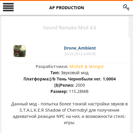
AP PRODUCTION
Sound Remake Mod 4.0
Drone_Ambient
20.03.2012 в 09:50
Разработчики:
MulleR & Mongol
Тип:
Звуковой мод
Платформа:[/b Тень Чернобыля ver. 1.0004
[b]Релиз:
2009
Размер:
115.28MB
Данный мод - попытка более тонкой настройки звуков в
S.T.A.L.K.E.R Shadow of Chernobyl для получения
адекватной реакции NPC на них, и возможности стелс-
игры.