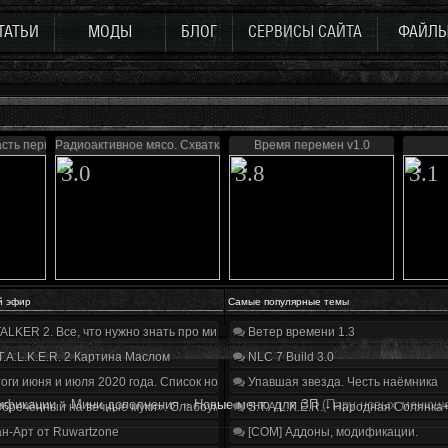
ТАТЬИ
МОДЫ
БЛОГ
СЕРВИСЫ САЙТА
ФАЙЛ
асть первая
Радиоактивное мясо. Схватка
Время перемен v1.0
3.0
3.8
3.1
й эфир
Самые популярные темы
ALKER 2. Все, что нужно знать про мир, геймплей и сюжет | Разбор трейлера
Ветер времени 1.3
T.A.L.K.E.R. 2 Картина Маслом
NLC 7 Build 3.0
оги июня и июля 2020 года. Список нововведений
Упавшая звезда. Честь наёмника
ификации
»
Мини дополнения
»
Новые меню для ЗП
(Пару новых менюше
бречённый на вечные муки». Слабоумие и отвага
S.T.A.L.K.E.R. - Народная Солянка
н-Арт от Ruwartzone
[COM] Аддоны, модификации.