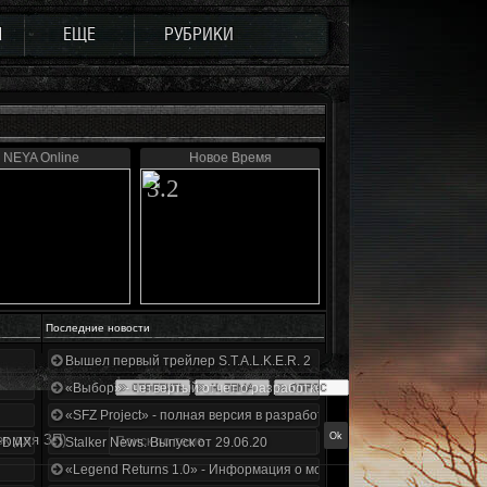
Ы
ЕЩЕ
РУБРИКИ
NEYA Online
Новое Время
3.2
Последние новости
Вышел первый трейлер S.T.A.L.K.E.R. 2
«Выбор» - четвертый отчет о разработке!
«SFZ Project» - полная версия в разработке!
к для ЗП)
+DMX 1.3.5.ООП.МА.К.
Stalker News. Выпуск от 29.06.20
«Legend Returns 1.0» - Информация о моде за июнь 2020