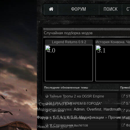
ФОРУМ
ПОИСК
С
Случайная подборка модов
Legend Returns 0.9.2
История Конвона. Ч
4.0
3.1
Последние обновленные темы
Прямо
Тайные Тропы 2 на OGSR Engine
ST
И.Г.Р.А. "ПОИГАРЕМ В ГОРОДА"
S.
Страница
1
из
1
1
Модератор форума:
Аdmin
,
Overfirst
,
Hardtmuth
Считаем
Ит
Форум
»
S.T.A.L.K.E.R. Модификации
»
Прочие мод
S.T.A.L.K.E.R. Anomaly
«О
⚒ Справочник вылетов
Фа
Новые меню для ЗП