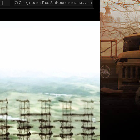
r]
Создатели «True Stalker» отчитались о проделанной работе