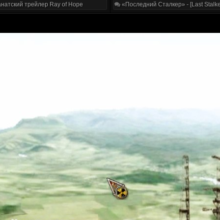
натский трейлер Ray of Hope
«Последний Сталкер» - [Last Stalke