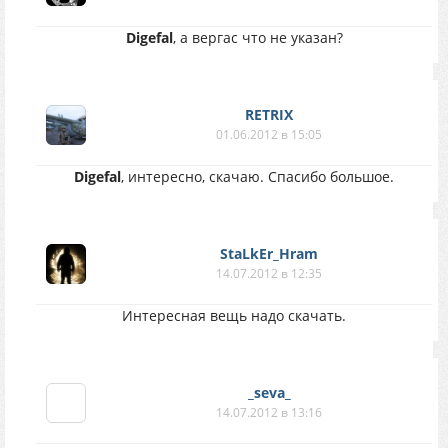
Digefal
, а вергас что не указан?
RETRIX
01.06.2012 в 15:05
Digefal
, интересно, скачаю. Спасибо большое.
StaLkEr_Hram
14.07.2012 в 12:35
Интересная вещь надо скачать.
_seva_
14.07.2012 в 13:16