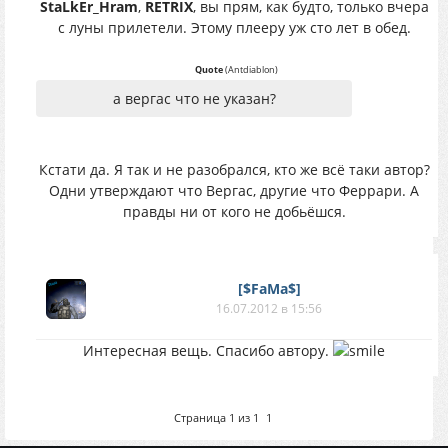
StaLkEr_Hram
,
RETRIX
, вы прям, как будто, только вчера
с луны прилетели. Этому плееру уж сто лет в обед.
Quote
(
Antdiablon
)
а вергас что не указан?
Кстати да. Я так и не разобрался, кто же всё таки автор?
Одни утверждают что Вергас, другие что Феррари. А
правды ни от кого не добьёшся.
[$FaMa$]
16.07.2012 в 15:56
Интересная вещь. Спасибо автору.
Страница
1
из
1
1