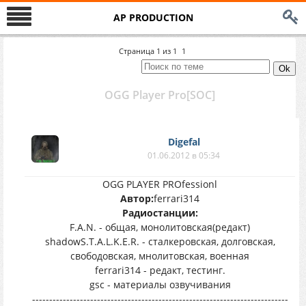
AP PRODUCTION
Страница
1
из
1
1
OGG Player Pro[SOC]
Digefal
01.06.2012 в 05:34
OGG PLAYER PROfessionl
Автор:
ferrari314
Радиостанции:
F.A.N. - общая, монолитовская(редакт)
shadowS.T.A.L.K.E.R. - сталкеровская, долговская,
свободовская, мнолитовская, военная
ferrari314 - редакт, тестинг.
gsc - материалы озвучивания
---------------------------------------------------------------------------