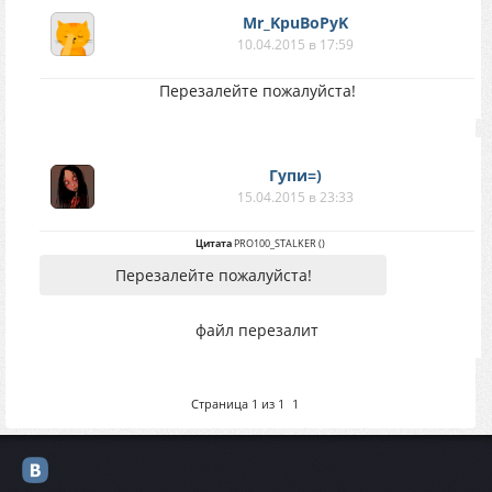
Mr_KpuBoPyK
10.04.2015 в 17:59
Перезалейте пожалуйста!
Гупи=)
15.04.2015 в 23:33
Цитата
PRO100_STALKER
(
)
Перезалейте пожалуйста!
файл перезалит
Страница
1
из
1
1