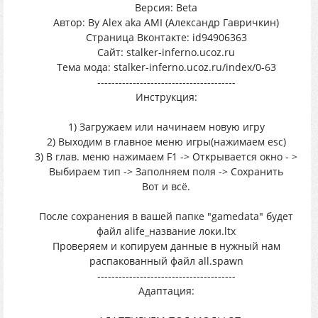
Версия: Beta
Автор: By Alex aka AMI (Александр Гавричкин)
Страница Вконтакте: id94906363
Сайт: stalker-inferno.ucoz.ru
Тема мода: stalker-inferno.ucoz.ru/index/0-63
---------------------------------------
Инструкция:
1) Загружаем или начинаем новую игру
2) Выходим в главное меню игры(нажимаем esc)
3) В глав. меню нажимаем F1 -> Открывается окно - >
Выбираем тип -> Заполняем поля -> Сохранить
Вот и всё.
После сохранения в вашей папке "gamedata" будет
файл alife_название локи.ltx
Проверяем и копируем данные в нужный нам
распакованный файл all.spawn
---------------------------------------
Адаптация: