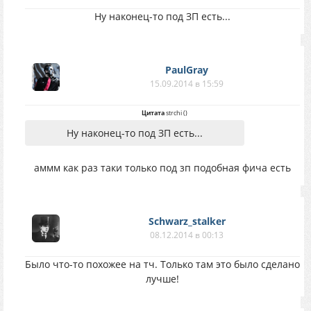
Ну наконец-то под ЗП есть...
PaulGray
15.09.2014 в 15:59
Цитата
strchi
(
)
Ну наконец-то под ЗП есть...
аммм как раз таки только под зп подобная фича есть
Schwarz_stalker
08.12.2014 в 00:13
Было что-то похожее на тч. Только там это было сделано
лучше!