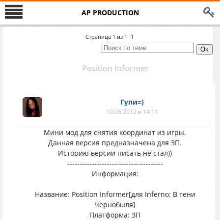
AP PRODUCTION
Страница
1
из
1
1
Position Informer
Гупи=)
10.06.2012 в 14:11
Мини мод для снятия координат из игры.
Данная версия предназначена для ЗП.
Историю версии писать не стал))
---------------------------------------
Информация:
Название: Position Informer[для Inferno: В тени
Чернобыля]
Платформа: ЗП