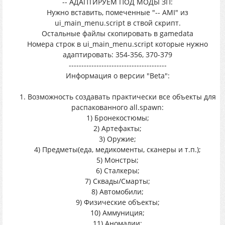
-- АДАПТИРУЕМ ПОД МОДЫ ЗП:
Нужно вставить, помеченные "-- AMI" из
ui_main_menu.script в ствой скрипт.
Остальные файлы скопировать в gamedata
Номера строк в ui_main_menu.script которые нужно
адаптировать: 354-356, 370-379
---------------------------------------
Информация о версии "Beta":
1. Возможность создавать практически все объекты для
распакованного all.spawn:
1) Бронекостюмы;
2) Артефакты;
3) Оружие;
4) Предметы(еда, медикоменты, сканеры и т.п.);
5) Монстры;
6) Сталкеры;
7) Сквады/Смарты;
8) Автомобили;
9) Физические объекты;
10) Аммуниция;
11) Аномалии;