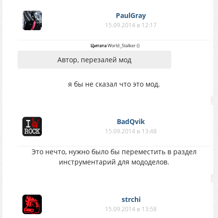
PaulGray
15.09.2014 в 12:17
Цитата
World_Stalker
(
)
Автор, перезалей мод
я бы не сказал что это мод.
BadQvik
15.09.2014 в 13:48
Это нечто, нужно было бы переместить в раздел
инструментарий для мододелов.
strchi
15.09.2014 в 13:58