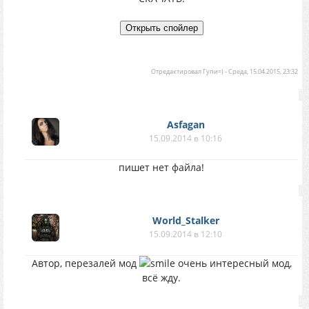
Отредактировал
Гупи=)
-
Среда, 15.04.2015, 23:32
Asfagan
15.09.2014 в 10:16
пишет нет файла!
World_Stalker
15.09.2014 в 12:10
Автор, перезалей мод
очень интересный мод,
всё жду.