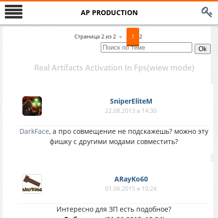
AP PRODUCTION
Страница
2
из
2
«
1
2
Real Artifacts Activation In Fps(wiew mode)
SniperEliteM
22.08.2013 в 14:30
DarkFace
, а про совмещение не подскажешь? можно эту
фишку с другими модами совместить?
ARayKo60
01.06.2015 в 10:24
Интересно для ЗП есть подобное?