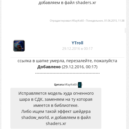
добавляем в файл shaders.xr
Отредактировал
ARayKo60
-
Понедельник, 01.06.2015, 11:38
YTroll
29.12.2016 в 00:17
ссылка в шапке умерла, перезалейте, пожалуйста
Добавлено
(29.12.2016, 00:17)
---------------------------------------------
Цитата
ARayKo60
(
)
Исправляется модель худа огненного
шара в СДК, заменяем на ту которая
имеется в библиотеке.
Либо ищем такой эффект шейдера
shadow_world, и добавляем в файл
shaders.xr