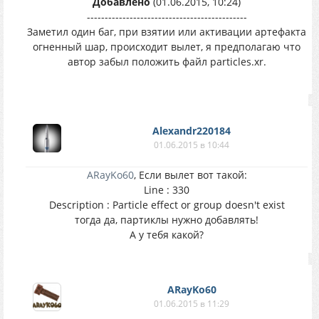
Добавлено
(01.06.2015, 10:24)
---------------------------------------------
Заметил один баг, при взятии или активации артефакта
огненный шар, происходит вылет, я предполагаю что
автор забыл положить файл particles.xr.
Alexandr220184
01.06.2015 в 10:44
ARayKo60
, Если вылет вот такой:
Line : 330
Description : Particle effect or group doesn't exist
тогда да, партиклы нужно добавлять!
А у тебя какой?
ARayKo60
01.06.2015 в 11:29