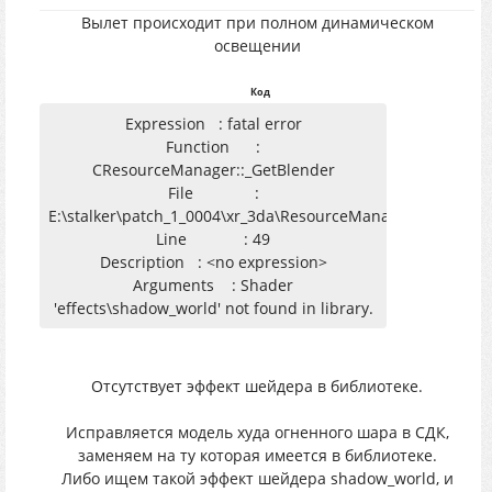
Вылет происходит при полном динамическом
освещении
Код
Expression : fatal error
Function :
CResourceManager::_GetBlender
File :
E:\stalker\patch_1_0004\xr_3da\ResourceManager.cpp
Line : 49
Description : <no expression>
Arguments : Shader
'effects\shadow_world' not found in library.
Отсутствует эффект шейдера в библиотеке.
Исправляется модель худа огненного шара в СДК,
заменяем на ту которая имеется в библиотеке.
Либо ищем такой эффект шейдера shadow_world, и