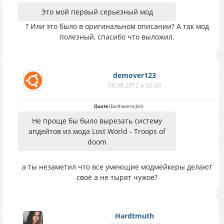
Это мой первый серьезный мод
? Или это было в оригинальном описании? А так мод
полезный, спасибо что выложил.
demover123
08.08.2012 в 02:49
Quote
(
Earthworm-Jim
)
Не проще бы было вырезать систему
апдейтов из мода Lost World - Troops of
doom
а ты незаметил что все умеющие модмейкеры делают
своё а не тырят чужое?
Hardtmuth