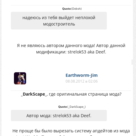
Quote
(
Debsh
)
надеюсь из тебя выйдет неплохой
модостроитель
Я не являюсь автором данного мода! Автор данной
модификации: strelok53 aka Deef.
Earthworm-Jim
08.08.2012 в 02:06
_DarkScape_
, где оригинальная страница мода?
Quote
(
_DarkScape_
)
Автор мода: strelok53 aka Deef.
Не проще бы было вырезать систему апдейтов из мода