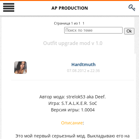
AP PRODUCTION
Страница
1
из
1
1
Outfit upgrade mod v 1.0
Hardtmuth
07.08.2012 в 22:36
Автор мода: strelok53 aka Deef.
Игра: S.T.A.L.K.E.R. SoC
Версия игры: 1.0004
Описание
:
Это мой первый серьезный мод. Выкладываю его на