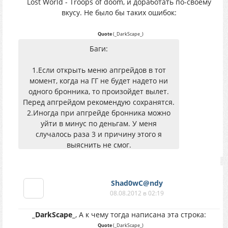
Lost World - Troops of doom, и доработать по-своему
вкусу. Не было бы таких ошибок:
Quote
(
_DarkScape_
)
Баги:
1.Если открыть меню апгрейдов в тот
момент, когда на ГГ не будет надето ни
одного бронника, то произойдет вылет.
Перед апгрейдом рекомендую сохранятся.
2.Иногда при апгрейде бронника можно
уйти в минус по деньгам. У меня
случалось раза 3 и причину этого я
выяснить не смог.
3.Если открыть меню апгрейдов в тот
момент когда на ГГ будет одет бронник у
которого модификация не предусмотрена,
Shad0wC@ndy
откроется пустое окно.
08.08.2012 в 02:19
4.Могут быть ошибки или неточности в
описаниях.
_DarkScape_
, А к чему тогда написана эта строка:
Quote
(
_DarkScape_
)