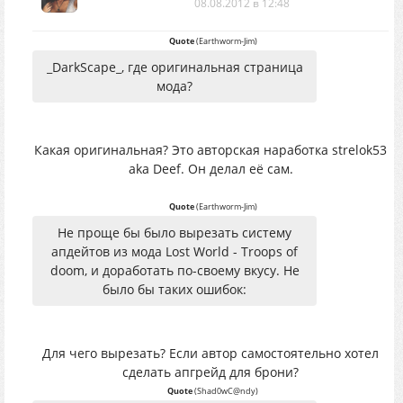
08.08.2012 в 12:48
Quote
(
Earthworm-Jim
)
_DarkScape_, где оригинальная страница
мода?
Какая оригинальная? Это авторская наработка strelok53
aka Deef. Он делал её сам.
Quote
(
Earthworm-Jim
)
Не проще бы было вырезать систему
апдейтов из мода Lost World - Troops of
doom, и доработать по-своему вкусу. Не
было бы таких ошибок:
Для чего вырезать? Если автор самостоятельно хотел
сделать апгрейд для брони?
Quote
(
Shad0wC@ndy
)