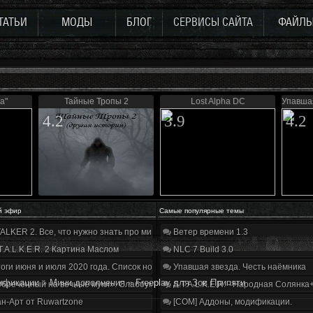
ТАТЬИ
МОДЫ
БЛОГ
СЕРВИСЫ САЙТА
ФАЙЛ
а"
Тайные Тропы 2
Lost Alpha DC
Упавшая
4.2
3.9
4.2
й эфир
Самые популярные темы
ALKER 2. Все, что нужно знать про мир, геймплей и сюжет | Разбор трейлера
Ветер времени 1.3
T.A.L.K.E.R. 2 Картина Маслом
NLC 7 Build 3.0
оги июня и июля 2020 года. Список нововведений
Упавшая звезда. Честь наёмника
ификации
»
Мини дополнения
»
Freeplay для Зов Припяти
бречённый на вечные муки». Слабоумие и отвага
S.T.A.L.K.E.R. - Народная Солянка
н-Арт от Ruwartzone
[COM] Аддоны, модификации.