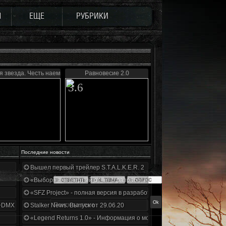
Ы
ЕЩЕ
РУБРИКИ
 звезда. Честь наемника
Равновесие 2.0
3.6
Последние новости
Вышел первый трейлер S.T.A.L.K.E.R. 2
«Выбор» - четвертый отчет о разработке!
«SFZ Project» - полная версия в разработке!
+DMX 1.3.5.ООП.МА.К.
Stalker News. Выпуск от 29.06.20
«Legend Returns 1.0» - Информация о моде за июнь 2020