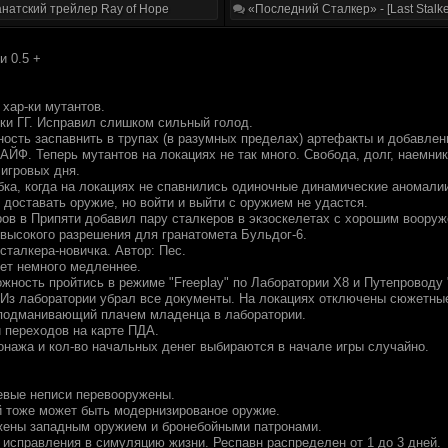
натский трейлер Ray of Hope
«Последний Сталкер» - [Last Stalke
и 0.5 +
хар-ки мутантов.
-ки ГГ. Исправил слишком сильный голод.
ность заспавнить в трупах (в разумных пределах) артефакты и добавле
АЙФ. Теперь мутантов на локациях не так много. Свобода, долг, наемник
 игровых дня.
бка, когда на локациях не спавнились одиночные динамические аномалии
 доставать оружие, но войти и выйти с оружием не удастся.
еров в Припяти добавил пару сталкеров в экзоскелетах c хорошим воору
 высокого разрешения для гранатомета Бульдог-6.
 сталкера-новичка. Автор: Пес.
чет немного медленнее.
ожность пройтись в режиме "Freeplay" по Лаборатории Х8 и Путепроводу
). Из лаборатории убрал все документы. На локациях отключены сюжетны
подманивающий плачем младенца в лаборатории.
и переходов на карте ПДА.
сонажа и кол-во начальных денег выбираются в начале игры случайно.
евые неписи перевооружены.
ей тоже может быть модернизированое оружие.
жены западным оружием и бронебойными патронами.
 исправления в симуляцию жизни. Респавн распределен от 1 до 3 дней.