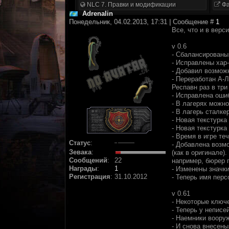
NLC 7. Правки и модификации
Фа
Adrenalin
Понедельник, 04.02.2013, 17:31 | Сообщение #
1
Все, что и в верси
v 0.6
- Сбалансированы 
- Исправлены хар
- Добавил возмож
- Переработан А-Л
Респавн раз в три
- Исправлена оши
- В лагерях можно
- В лагерь сталк
- Новая текстурка
- Новая текстурка
- Время в игре те
Статус
:
- Добавлена возм
Зевака
:
(как в оригинале
Сообщений
:
22
например, бюрер 
Награды
:
1
- Изменены значк
Регистрация
:
31.10.2012
- Теперь имя пер
v 0.61
- Некоторые ключ
- Теперь у непис
- Наемники воору
- И снова внесены