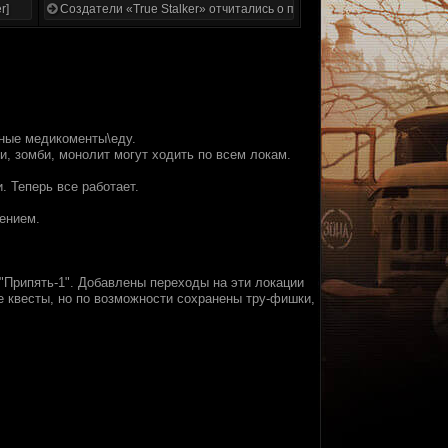
r]
Создатели «True Stalker» отчитались о проделанной работе
нные медикоменты\еду.
и, зомби, монолит могут ходить по всем локам.
. Теперь все работает.
жением.
 "Припять-1". Добавлены переходы на эти локации
е квесты, но по возможности сохранены тру-фишки,