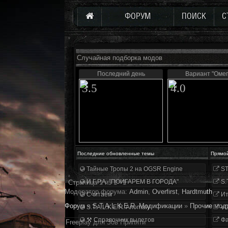
ФОРУМ
ПОИСК
С
Случайная подборка модов
Последний день
Вариант "Омег
3.5
4.0
Последние обновленные темы
Прямо
Тайные Тропы 2 на OGSR Engine
ST
И.Г.Р.А. "ПОИГАРЕМ В ГОРОДА"
S.
Страница
1
из
1
1
Модератор форума:
Аdmin
,
Overfirst
,
Hardtmuth
Считаем
Ит
Форум
»
S.T.A.L.K.E.R. Модификации
»
Прочие мод
S.T.A.L.K.E.R. Anomaly
«О
⚒ Справочник вылетов
Фа
Freeplay для Зов Припяти